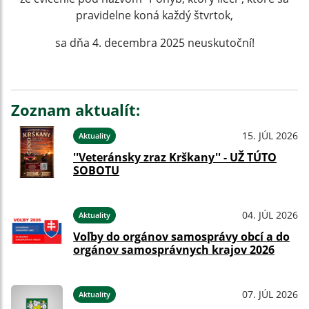
pravidelne koná každý štvrtok,
sa dňa 4. decembra 2025 neuskutoční!
Zoznam aktualít:
15. JÚL 2026
Aktuality
''Veteránsky zraz Krškany'' - UŽ TÚTO
SOBOTU
04. JÚL 2026
Aktuality
Voľby do orgánov samosprávy obcí a do
orgánov samosprávnych krajov 2026
07. JÚL 2026
Aktuality