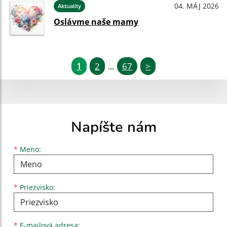
04. MÁJ 2026
Aktuality
Oslávme naše mamy
1
2
67
>
...
Napíšte nám
Meno
Priezvisko
E-mailová adresa
*
Meno:
*
Priezvisko:
*
E-mailová adresa: