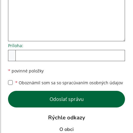
Príloha:
Príloha
*
povinné položky
*
Oboznámil som sa so
spracúvaním osobných údajov
Google reCaptcha Response
Odoslať správu
Rýchle odkazy
O obci