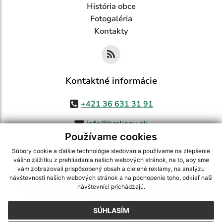
História obce
Fotogaléria
Kontakty
Kontaktné informácie
+421 36 631 31 91
info@krskany.sk
Používame cookies
Súbory cookie a ďalšie technológie sledovania používame na zlepšenie
vášho zážitku z prehliadania našich webových stránok, na to, aby sme
využite možnosť získavania aktuálnych informácií s využitím RSS
,
vám zobrazovali prispôsobený obsah a cielené reklamy, na analýzu
CMS systém (redakčný) systém ECHELON 2,
Mapa stránok
,
web portál
,
návštevnosti našich webových stránok a na pochopenie toho, odkiaľ naši
návštevníci prichádzajú.
webhosting
,
webex.digital, s.r.o.
,
domény
,
registrácia domény
,
spoločnosť webex.digital, s.r.o.
,
technický prevádzkovateľ
SÚHLASÍM
Posledná aktualizácia:
07.08.2026