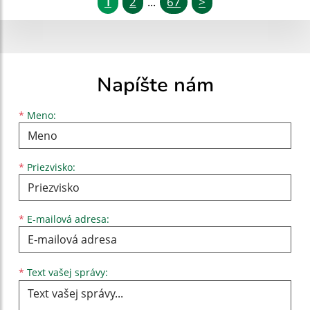
1
2
67
>
...
Napíšte nám
Meno
Priezvisko
E-mailová adresa
*
Meno:
*
Priezvisko:
*
E-mailová adresa:
Text vašej správy...
*
Text vašej správy: