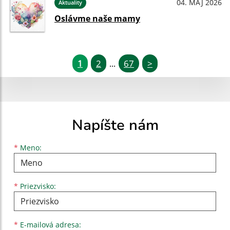
04. MÁJ 2026
Aktuality
Oslávme naše mamy
1
2
67
>
...
Napíšte nám
Meno
Priezvisko
E-mailová adresa
*
Meno:
*
Priezvisko:
*
E-mailová adresa: