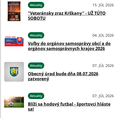
15. JÚL 2026
Aktuality
''Veteránsky zraz Krškany'' - UŽ TÚTO
SOBOTU
04. JÚL 2026
Aktuality
Voľby do orgánov samosprávy obcí a do
orgánov samosprávnych krajov 2026
07. JÚL 2026
Aktuality
Obecný úrad bude dňa 08.07.2026
zatvorený
07. JÚL 2026
Aktuality
Blíži sa hodový futbal - športovci hláste
sa!