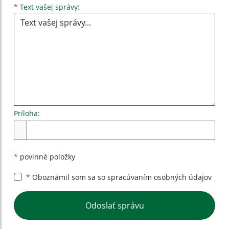
Text vašej správy...
*
Text vašej správy:
Príloha:
Príloha
*
povinné položky
*
Oboznámil som sa so
spracúvaním osobných údajov
Google reCaptcha Response
Odoslať správu