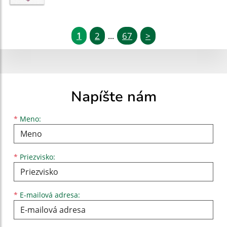
1
2
67
>
...
Napíšte nám
Meno
Priezvisko
E-mailová adresa
*
Meno:
*
Priezvisko:
*
E-mailová adresa: