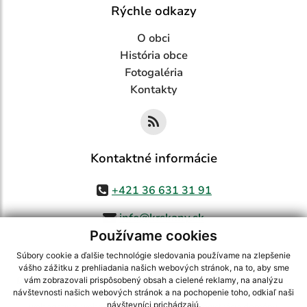
Rýchle odkazy
O obci
História obce
Fotogaléria
Kontakty
Kontaktné informácie
+421 36 631 31 91
info@krskany.sk
Používame cookies
Súbory cookie a ďalšie technológie sledovania používame na zlepšenie
vášho zážitku z prehliadania našich webových stránok, na to, aby sme
využite možnosť získavania aktuálnych informácií s využitím RSS
,
vám zobrazovali prispôsobený obsah a cielené reklamy, na analýzu
CMS systém (redakčný) systém ECHELON 2,
Mapa stránok
,
web portál
,
návštevnosti našich webových stránok a na pochopenie toho, odkiaľ naši
návštevníci prichádzajú.
webhosting
,
webex.digital, s.r.o.
,
domény
,
registrácia domény
,