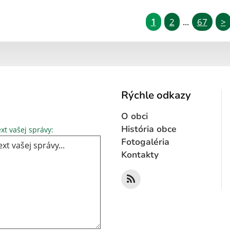
1
2
67
>
...
Rýchle odkazy
O obci
Text vašej správy...
História obce
xt vašej správy:
Fotogaléria
Kontakty