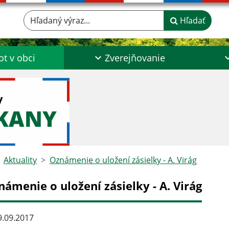
Hľadaný výraz...
Hľadať
ot v obci
Zverejňovanie
y
ŠKANY
Aktuality
Oznámenie o uložení zásielky - A. Virág
ámenie o uložení zásielky - A. Virág
.09.2017