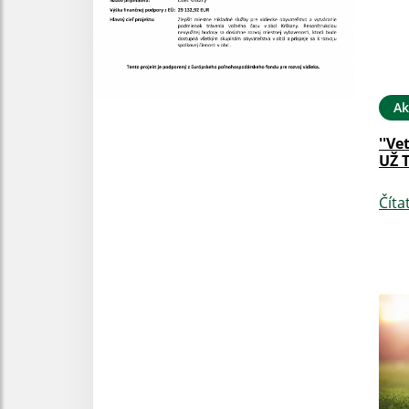
Ak
''Ve
UŽ 
Číta