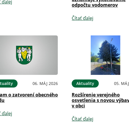
ť ďalej
odpočtu vodomerov
Čítať ďalej
tuality
06. MÁJ 2026
Aktuality
05. MÁJ
am o zatvorení obecného
Rozšírenie verejného
du
osvetlenia s novou výba
v obci
ť ďalej
Čítať ďalej