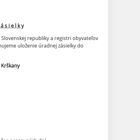
 s i e l k y
lovenskej republiky a registri obyvateľov
mujeme uloženie úradnej zásielky do
m Krškany