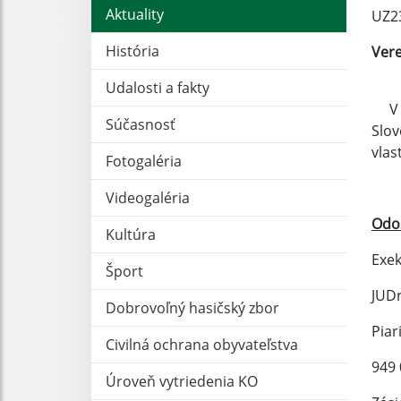
Aktuality
UZ2
História
Vere
Udalosti a fakty
V zm
Súčasnosť
Slov
vlas
Fotogaléria
Videogaléria
Odos
Kultúra
Exek
Šport
JUDr
Dobrovoľný hasičský zbor
Piar
Civilná ochrana obyvateľstva
949 
Úroveň vytriedenia KO