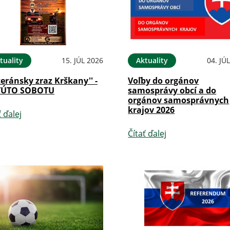
tuality
15. JÚL 2026
Aktuality
04. JÚ
teránsky zraz Krškany'' -
Voľby do orgánov
TÚTO SOBOTU
samosprávy obcí a do
orgánov samosprávnych
krajov 2026
ť ďalej
Čítať ďalej