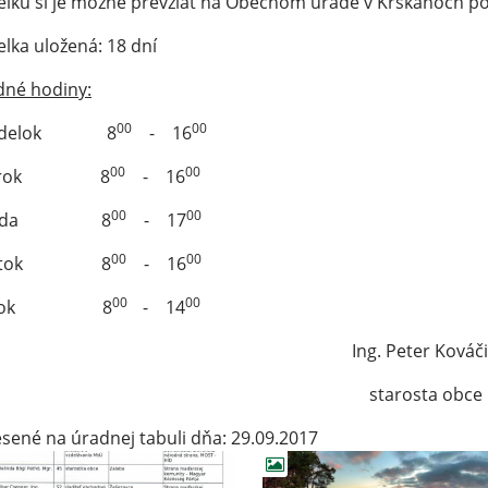
elku si je možné prevziať na Obecnom úrade v Krškanoch p
elka uložená: 18 dní
dné hodiny:
00
00
ndelok 8
- 16
00
00
torok 8
- 16
00
00
treda 8
- 17
00
00
vrtok 8
- 16
00
00
iatok 8
- 14
ng. Peter Kováči
starosta obce
sené na úradnej tabuli dňa: 29.09.2017