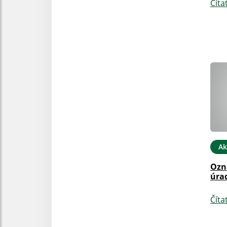
Číta
Ak
Ozn
úra
Číta