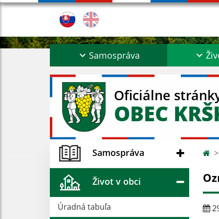
Samospráva
Živ
Oficiálne stránk
OBEC KR
Samospráva
Ozn
Život v obci
Úradná tabuľa
29