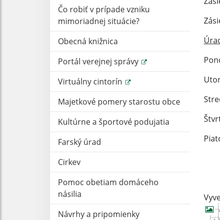
Zási
Čo robiť v prípade vzniku
Zási
mimoriadnej situácie?
Úra
Obecná knižnica
Po
Portál verejnej správy
U
Virtuálny cintorín
S
Majetkové pomery starostu obce
Št
Kultúrne a športové podujatia
P
Farský úrad
I
Cirkev
Pomoc obetiam domáceho
násilia
Vyve
Návrhy a pripomienky