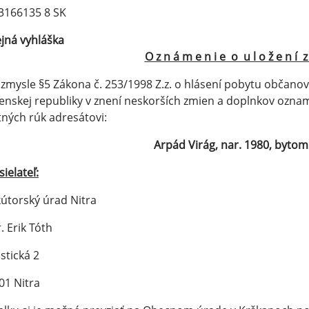
3166135 8 SK
jná vyhláška
O z n á m e n i e o u l o ž e n í z á
ysle §5 Zákona č. 253/1998 Z.z. o hlásení pobytu občanov S
enskej republiky v znení neskorších zmien a doplnkov ozna
tných rúk adresátovi:
Arpád Virág, nar. 1980, byto
ielateľ:
útorský úrad Nitra
. Erik Tóth
istická 2
01 Nitra