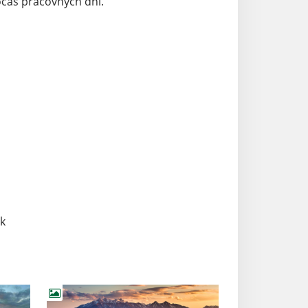
očas pracovných dní.
k