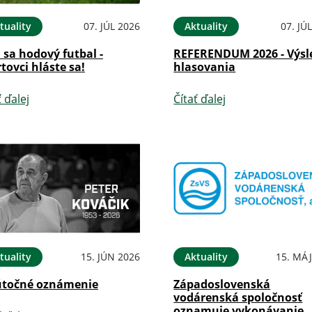
tuality
07. JÚL 2026
Aktuality
07. JÚ
i sa hodový futbal -
REFERENDUM 2026 - Výsl
tovci hláste sa!
hlasovania
ť ďalej
Čítať ďalej
tuality
15. JÚN 2026
Aktuality
15. MÁJ
točné oznámenie
Západoslovenská
vodárenská spoločnosť
oznamuje vykonávanie