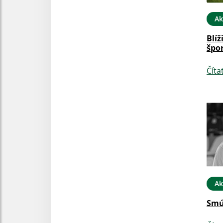
Ak
Blíž
špor
Číta
Ak
Smú