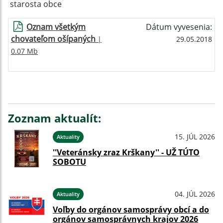
starosta obce
Oznam všetkým
Dátum vyvesenia:
chovateľom ošípaných
|
29.05.2018
0.07 Mb
Zoznam aktualít:
15. JÚL 2026
Aktuality
''Veteránsky zraz Krškany'' - UŽ TÚTO
SOBOTU
04. JÚL 2026
Aktuality
Voľby do orgánov samosprávy obcí a do
orgánov samosprávnych krajov 2026