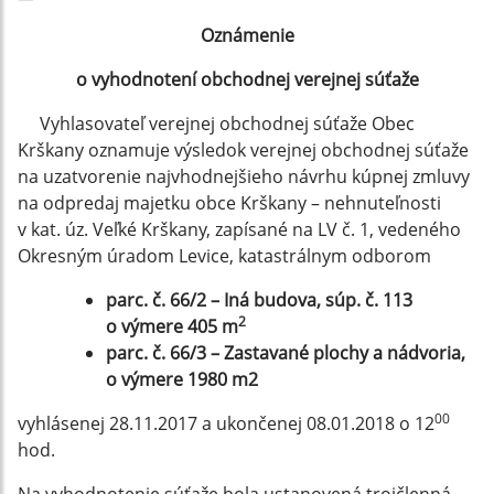
Oznámenie
o vyhodnotení obchodnej verejnej súťaže
Vyhlasovateľ verejnej obchodnej súťaže Obec
Krškany oznamuje výsledok verejnej obchodnej súťaže
na uzatvorenie najvhodnejšieho návrhu kúpnej zmluvy
na odpredaj majetku obce Krškany – nehnuteľnosti
v kat. úz. Veľké Krškany, zapísané na LV č. 1, vedeného
Okresným úradom Levice, katastrálnym odborom
parc. č. 66/2 – Iná budova, súp. č. 113
2
o výmere 405 m
parc. č. 66/3 – Zastavané plochy a nádvoria,
o výmere 1980 m2
00
vyhlásenej 28.11.2017 a ukončenej 08.01.2018 o 12
hod.