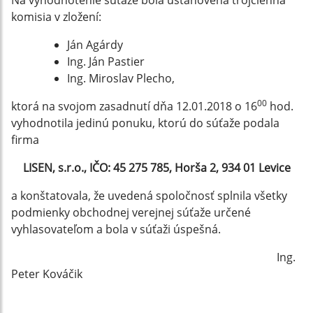
Na vyhodnotenie súťaže bola ustanovená trojčlenná
komisia v zložení:
Ján Agárdy
Ing. Ján Pastier
Ing. Miroslav Plecho,
00
ktorá na svojom zasadnutí dňa 12.01.2018 o 16
hod.
vyhodnotila jedinú ponuku, ktorú do súťaže podala
firma
LISEN, s.r.o., IČO: 45 275 785, Horša 2, 934 01 Levice
a konštatovala, že uvedená spoločnosť splnila všetky
podmienky obchodnej verejnej súťaže určené
vyhlasovateľom a bola v súťaži úspešná.
Ing.
Peter Kováčik