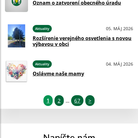
Oznam o zatvorení obecného úradu
05. MÁJ 2026
Aktuality
Rozšírenie verejného osvetlenia s novou
výbavou v obci
04. MÁJ 2026
Aktuality
Oslávme naše mamy
1
2
67
>
...
Napíšte nám