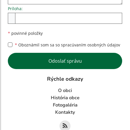
Príloha:
Príloha
*
povinné položky
*
Oboznámil som sa so
spracúvaním osobných údajov
Google reCaptcha Response
Odoslať správu
Rýchle odkazy
O obci
História obce
Fotogaléria
Kontakty