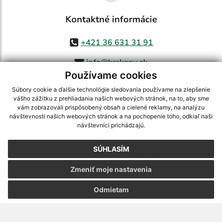
Kontaktné informácie
+421 36 631 31 91
info@krskany.sk
Používame cookies
Súbory cookie a ďalšie technológie sledovania používame na zlepšenie
vášho zážitku z prehliadania našich webových stránok, na to, aby sme
využite možnosť získavania aktuálnych informácií s využitím RSS
,
vám zobrazovali prispôsobený obsah a cielené reklamy, na analýzu
CMS systém (redakčný) systém ECHELON 2,
Mapa stránok
,
web portál
,
návštevnosti našich webových stránok a na pochopenie toho, odkiaľ naši
návštevníci prichádzajú.
webhosting
,
webex.digital, s.r.o.
,
domény
,
registrácia domény
,
spoločnosť webex.digital, s.r.o.
,
technický prevádzkovateľ
SÚHLASÍM
Posledná aktualizácia:
05.08.2026
Zmeniť moje nastavenia
Vytlačiť stránku
|
Vyhlásenie o prístupnosti
Autorské práva
|
Cookies
Odmietam
webdesign
|