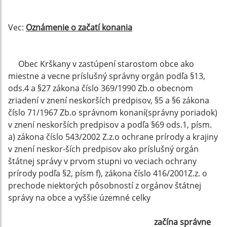
Vec:
Oznámenie o začatí konania
Obec Krškany v zastúpení starostom obce ako
miestne a vecne príslušný správny orgán podľa §13,
ods.4 a §27 zákona číslo 369/1990 Zb.o obecnom
zriadení v znení neskorších predpisov, §5 a §6 zákona
číslo 71/1967 Zb.o správnom konaní(správny poriadok)
v znení neskorších predpisov a podľa §69 ods.1, písm.
a) zákona číslo 543/2002 Z.z.o ochrane prírody a krajiny
v znení neskor-ších predpisov ako príslušný orgán
štátnej správy v prvom stupni vo veciach ochrany
prírody podľa §2, písm f), zákona číslo 416/2001Z.z. o
prechode niektorých pôsobností z orgánov štátnej
správy na obce a vyššie územné celky
začína správne