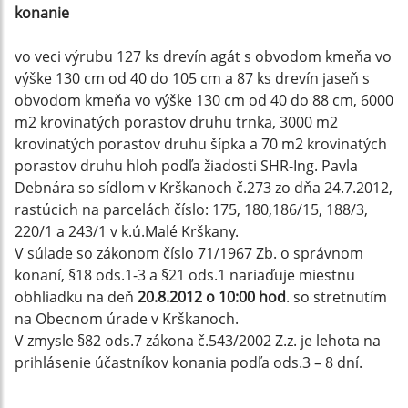
konanie
vo veci výrubu 127 ks drevín agát s obvodom kmeňa vo
výške 130 cm od 40 do 105 cm a 87 ks drevín jaseň s
obvodom kmeňa vo výške 130 cm od 40 do 88 cm, 6000
m2 krovinatých porastov druhu trnka, 3000 m2
krovinatých porastov druhu šípka a 70 m2 krovinatých
porastov druhu hloh podľa žiadosti SHR-Ing. Pavla
Debnára so sídlom v Krškanoch č.273 zo dňa 24.7.2012,
rastúcich na parcelách číslo: 175, 180,186/15, 188/3,
220/1 a 243/1 v k.ú.Malé Krškany.
V súlade so zákonom číslo 71/1967 Zb. o správnom
konaní, §18 ods.1-3 a §21 ods.1 nariaďuje miestnu
obhliadku na deň
20.8.2012 o 10:00 hod
. so stretnutím
na Obecnom úrade v Krškanoch.
V zmysle §82 ods.7 zákona č.543/2002 Z.z. je lehota na
prihlásenie účastníkov konania podľa ods.3 – 8 dní.