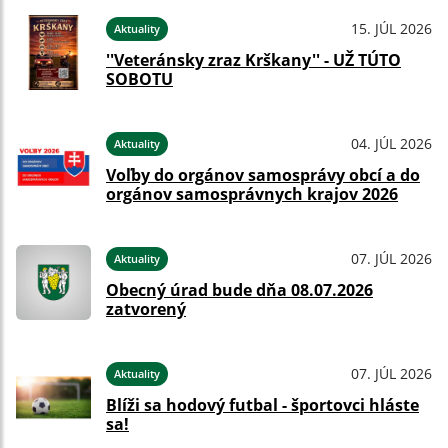
15. JÚL 2026
Aktuality
''Veteránsky zraz Krškany'' - UŽ TÚTO
SOBOTU
04. JÚL 2026
Aktuality
Voľby do orgánov samosprávy obcí a do
orgánov samosprávnych krajov 2026
07. JÚL 2026
Aktuality
Obecný úrad bude dňa 08.07.2026
zatvorený
07. JÚL 2026
Aktuality
Blíži sa hodový futbal - športovci hláste
sa!