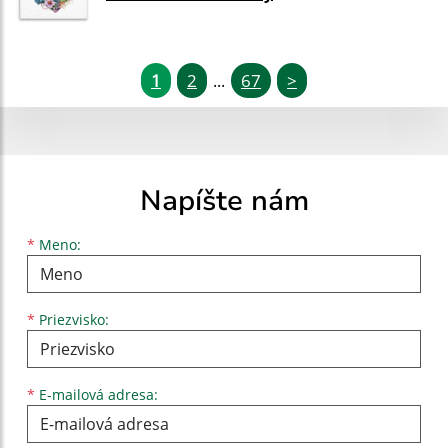
1
2
67
>
...
Napíšte nám
Meno
Priezvisko
E-mailová adresa
*
Meno:
*
Priezvisko:
*
E-mailová adresa: