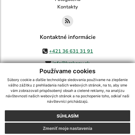
Kontakty
Kontaktné informácie
+421 36 631 31 91
info@krskany.sk
Používame cookies
Súbory cookie a ďalšie technológie sledovania používame na zlepšenie
vášho zážitku z prehliadania našich webových stránok, na to, aby sme
využite možnosť získavania aktuálnych informácií s využitím RSS
,
vám zobrazovali prispôsobený obsah a cielené reklamy, na analýzu
CMS systém (redakčný) systém ECHELON 2,
Mapa stránok
,
web portál
,
návštevnosti našich webových stránok a na pochopenie toho, odkiaľ naši
návštevníci prichádzajú.
webhosting
,
webex.digital, s.r.o.
,
domény
,
registrácia domény
,
spoločnosť webex.digital, s.r.o.
,
technický prevádzkovateľ
SÚHLASÍM
Posledná aktualizácia:
07.08.2026
Zmeniť moje nastavenia
Vytlačiť stránku
|
Vyhlásenie o prístupnosti