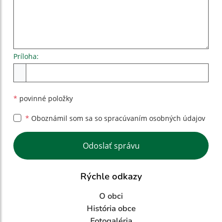
Príloha:
Príloha
*
povinné položky
*
Oboznámil som sa so
spracúvaním osobných údajov
Google reCaptcha Response
Odoslať správu
Rýchle odkazy
O obci
História obce
Fotogaléria