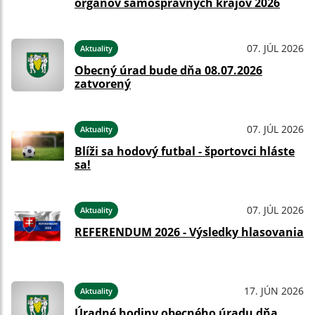
orgánov samosprávnych krajov 2026
07. JÚL 2026
Aktuality
Obecný úrad bude dňa 08.07.2026
zatvorený
07. JÚL 2026
Aktuality
Blíži sa hodový futbal - športovci hláste
sa!
07. JÚL 2026
Aktuality
REFERENDUM 2026 - Výsledky hlasovania
17. JÚN 2026
Aktuality
Úradné hodiny obecného úradu dňa