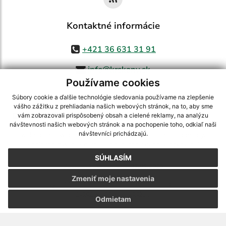
Kontaktné informácie
+421 36 631 31 91
info@krskany.sk
Používame cookies
Súbory cookie a ďalšie technológie sledovania používame na zlepšenie
vášho zážitku z prehliadania našich webových stránok, na to, aby sme
využite možnosť získavania aktuálnych informácií s využitím RSS
,
vám zobrazovali prispôsobený obsah a cielené reklamy, na analýzu
CMS systém (redakčný) systém ECHELON 2,
Mapa stránok
,
web portál
,
návštevnosti našich webových stránok a na pochopenie toho, odkiaľ naši
návštevníci prichádzajú.
webhosting
,
webex.digital, s.r.o.
,
domény
,
registrácia domény
,
spoločnosť webex.digital, s.r.o.
,
technický prevádzkovateľ
SÚHLASÍM
Posledná aktualizácia:
07.08.2026
Zmeniť moje nastavenia
Vytlačiť stránku
|
Vyhlásenie o prístupnosti
Autorské práva
|
Cookies
Odmietam
webdesign
|