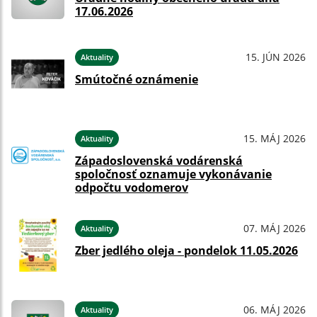
17.06.2026
15. JÚN 2026
Aktuality
Smútočné oznámenie
15. MÁJ 2026
Aktuality
Západoslovenská vodárenská
spoločnosť oznamuje vykonávanie
odpočtu vodomerov
07. MÁJ 2026
Aktuality
Zber jedlého oleja - pondelok 11.05.2026
06. MÁJ 2026
Aktuality