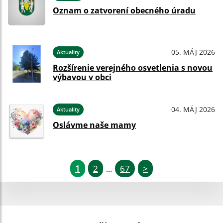
Oznam o zatvorení obecného úradu
05. MÁJ 2026
Aktuality
Rozšírenie verejného osvetlenia s novou
výbavou v obci
04. MÁJ 2026
Aktuality
Oslávme naše mamy
1
2
67
>
...