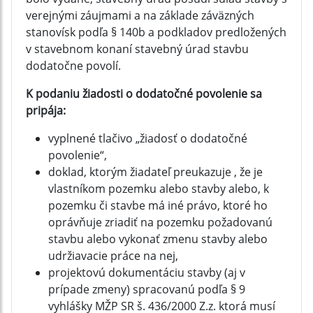
verejnými záujmami a na základe záväzných
stanovísk podľa § 140b a podkladov predložených
v stavebnom konaní stavebný úrad stavbu
dodatočne povolí.
K podaniu žiadosti o dodatočné povolenie sa
pripája:
vyplnené tlačivo „žiadosť o dodatočné
povolenie“,
doklad, ktorým žiadateľ preukazuje , že je
vlastníkom pozemku alebo stavby alebo, k
pozemku či stavbe má iné právo, ktoré ho
oprávňuje zriadiť na pozemku požadovanú
stavbu alebo vykonať zmenu stavby alebo
udržiavacie práce na nej,
projektovú dokumentáciu stavby (aj v
prípade zmeny) spracovanú podľa § 9
vyhlášky MŽP SR š. 436/2000 Z.z. ktorá musí