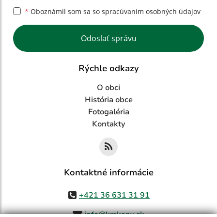
*
Oboznámil som sa so
spracúvaním osobných údajov
Google reCaptcha Response
Odoslať správu
Rýchle odkazy
O obci
História obce
Fotogaléria
Kontakty
Kontaktné informácie
+421 36 631 31 91
info@krskany.sk