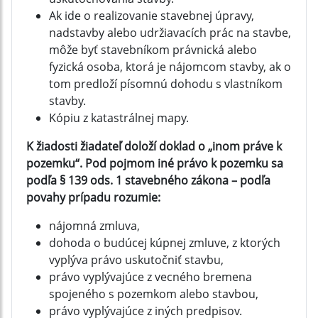
Ak ide o realizovanie stavebnej úpravy,
nadstavby alebo udržiavacích prác na stavbe,
môže byť stavebníkom právnická alebo
fyzická osoba, ktorá je nájomcom stavby, ak o
tom predloží písomnú dohodu s vlastníkom
stavby.
Kópiu z katastrálnej mapy.
K žiadosti žiadateľ doloží doklad o „inom práve k
pozemku“. Pod pojmom iné právo k pozemku sa
podľa § 139 ods. 1 stavebného zákona – podľa
povahy prípadu rozumie:
nájomná zmluva,
dohoda o budúcej kúpnej zmluve, z ktorých
vyplýva právo uskutočniť stavbu,
právo vyplývajúce z vecného bremena
spojeného s pozemkom alebo stavbou,
právo vyplývajúce z iných predpisov.