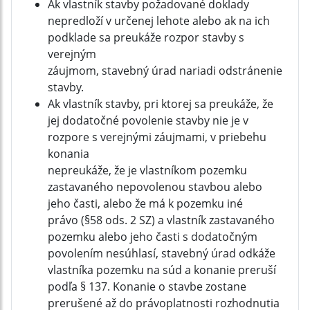
Ak vlastník stavby požadované doklady
nepredloží v určenej lehote alebo ak na ich
podklade sa preukáže rozpor stavby s
verejným
záujmom, stavebný úrad nariadi odstránenie
stavby.
Ak vlastník stavby, pri ktorej sa preukáže, že
jej dodatočné povolenie stavby nie je v
rozpore s verejnými záujmami, v priebehu
konania
nepreukáže, že je vlastníkom pozemku
zastavaného nepovolenou stavbou alebo
jeho časti, alebo že má k pozemku iné
právo (§58 ods. 2 SZ) a vlastník zastavaného
pozemku alebo jeho časti s dodatočným
povolením nesúhlasí, stavebný úrad odkáže
vlastníka pozemku na súd a konanie preruší
podľa § 137. Konanie o stavbe zostane
prerušené až do právoplatnosti rozhodnutia