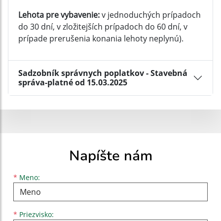
Lehota pre vybavenie:
v jednoduchých prípadoch
do 30 dní, v zložitejších prípadoch do 60 dní, v
prípade prerušenia konania lehoty neplynú).
Sadzobník správnych poplatkov - Stavebná
správa-platné od 15.03.2025
Napíšte nám
Meno
Priezvisko
E-mailová adresa
*
Meno:
*
Priezvisko: