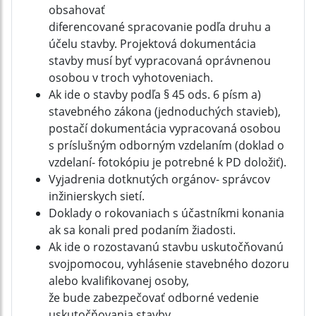
obsahovať
diferencované spracovanie podľa druhu a
účelu stavby. Projektová dokumentácia
stavby musí byť vypracovaná oprávnenou
osobou v troch vyhotoveniach.
Ak ide o stavby podľa § 45 ods. 6 písm a)
stavebného zákona (jednoduchých stavieb),
postačí dokumentácia vypracovaná osobou
s príslušným odborným vzdelaním (doklad o
vzdelaní- fotokópiu je potrebné k PD doložiť).
Vyjadrenia dotknutých orgánov- správcov
inžinierskych sietí.
Doklady o rokovaniach s účastníkmi konania
ak sa konali pred podaním žiadosti.
Ak ide o rozostavanú stavbu uskutočňovanú
svojpomocou, vyhlásenie stavebného dozoru
alebo kvalifikovanej osoby,
že bude zabezpečovať odborné vedenie
uskutočňovania stavby.