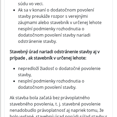
súdu vo veci.
Ak sa v konaní o dodatočnom povolení
stavby preukáže rozpor s verejnými
záujmami alebo stavebník v určenej lehote
nesplní podmienky rozhodnutia o
dodatočnom povolení stavby nariadi
odstránenie stavby.
Stavebný úrad nariadi odstránenie stavby aj v
prípade , ak stavebník v určenej lehote:
nepredloží žiadosť o dodatočné povolenie
stavby,
nesplní podmienky rozhodnutia o
dodatočnom povolení stavby.
Ak stavba bola začatá bez právoplatného
stavebného povolenia, t. j. stavebné povolenie
nenadobudlo právoplatnosť aj napriek tomu, že
bolo vydané, stavebný úrad posúdi súlad stavby s