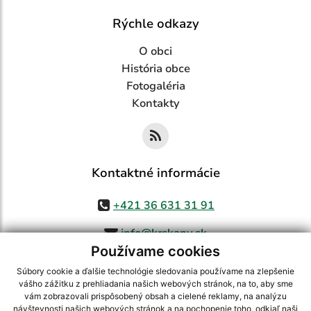
Rýchle odkazy
O obci
História obce
Fotogaléria
Kontakty
Kontaktné informácie
+421 36 631 31 91
info@krskany.sk
Používame cookies
Súbory cookie a ďalšie technológie sledovania používame na zlepšenie
vášho zážitku z prehliadania našich webových stránok, na to, aby sme
využite možnosť získavania aktuálnych informácií s využitím RSS
,
vám zobrazovali prispôsobený obsah a cielené reklamy, na analýzu
CMS systém (redakčný) systém ECHELON 2,
Mapa stránok
,
web portál
,
návštevnosti našich webových stránok a na pochopenie toho, odkiaľ naši