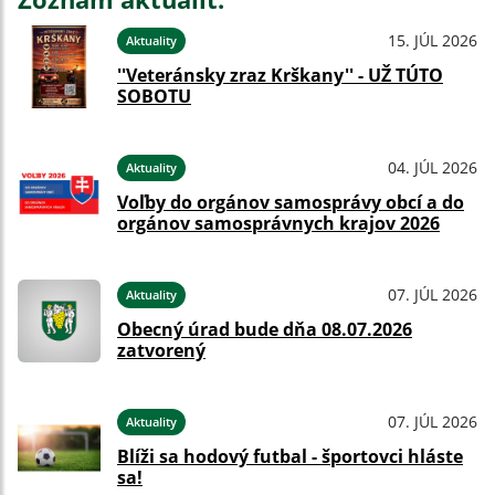
15. JÚL 2026
Aktuality
''Veteránsky zraz Krškany'' - UŽ TÚTO
SOBOTU
04. JÚL 2026
Aktuality
Voľby do orgánov samosprávy obcí a do
orgánov samosprávnych krajov 2026
07. JÚL 2026
Aktuality
Obecný úrad bude dňa 08.07.2026
zatvorený
07. JÚL 2026
Aktuality
Blíži sa hodový futbal - športovci hláste
sa!