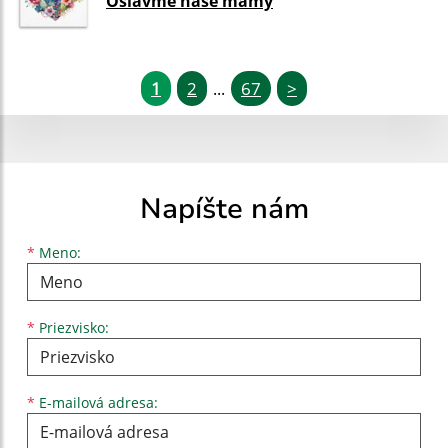
Oslávme naše mamy
1
2
67
>
...
Napíšte nám
Meno
Priezvisko
E-mailová adresa
*
Meno:
*
Priezvisko:
*
E-mailová adresa: