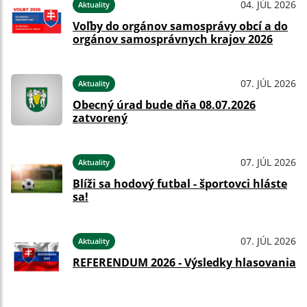
04. JÚL 2026
Aktuality
Voľby do orgánov samosprávy obcí a do
orgánov samosprávnych krajov 2026
07. JÚL 2026
Aktuality
Obecný úrad bude dňa 08.07.2026
zatvorený
07. JÚL 2026
Aktuality
Blíži sa hodový futbal - športovci hláste
sa!
07. JÚL 2026
Aktuality
REFERENDUM 2026 - Výsledky hlasovania