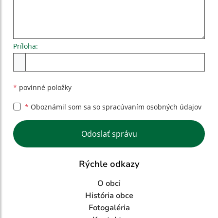
Príloha:
Príloha
*
povinné položky
*
Oboznámil som sa so
spracúvaním osobných údajov
Google reCaptcha Response
Odoslať správu
Rýchle odkazy
O obci
História obce
Fotogaléria