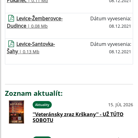
Pukanec
| 0.11 Mb
08.12.2021
Levice-Žemberovce-
Dátum vyvesenia:
Dudince
| 0.08 Mb
08.12.2021
Levice-Santovka-
Dátum vyvesenia:
Šahy
| 0.13 Mb
08.12.2021
Zoznam aktualít:
15. JÚL 2026
Aktuality
''Veteránsky zraz Krškany'' - UŽ TÚTO
SOBOTU