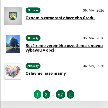
06. MÁJ 2026
Aktuality
Oznam o zatvorení obecného úradu
05. MÁJ 2026
Aktuality
Rozšírenie verejného osvetlenia s novou
výbavou v obci
04. MÁJ 2026
Aktuality
Oslávme naše mamy
1
2
67
>
...