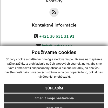
Kontakty
Kontaktné informácie
+421 36 631 31 91
info@krskany.sk
Používame cookies
Súbory cookie a ďalšie technológie sledovania používame na zlepšenie
vášho zážitku z prehliadania našich webových stránok, na to, aby sme
využite možnosť získavania aktuálnych informácií s využitím RSS
,
vám zobrazovali prispôsobený obsah a cielené reklamy, na analýzu
CMS systém (redakčný) systém ECHELON 2,
Mapa stránok
,
web portál
,
návštevnosti našich webových stránok a na pochopenie toho, odkiaľ naši
návštevníci prichádzajú.
webhosting
,
webex.digital, s.r.o.
,
domény
,
registrácia domény
,
spoločnosť webex.digital, s.r.o.
,
technický prevádzkovateľ
SÚHLASÍM
Posledná aktualizácia:
05.08.2026
Zmeniť moje nastavenia
Vytlačiť stránku
|
Vyhlásenie o prístupnosti
Autorské práva
|
Cookies
Odmietam