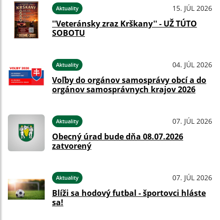
15. JÚL 2026
Aktuality
''Veteránsky zraz Krškany'' - UŽ TÚTO
SOBOTU
04. JÚL 2026
Aktuality
Voľby do orgánov samosprávy obcí a do
orgánov samosprávnych krajov 2026
07. JÚL 2026
Aktuality
Obecný úrad bude dňa 08.07.2026
zatvorený
07. JÚL 2026
Aktuality
Blíži sa hodový futbal - športovci hláste
sa!