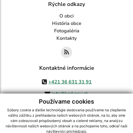
Rýchle odkazy
O obci
História obce
Fotogaléria
Kontakty
Kontaktné informácie
+421 36 631 31 91
info@krskany.sk
Používame cookies
Súbory cookie a ďalšie technológie sledovania používame na zlepšenie
vášho zážitku z prehliadania našich webových stránok, na to, aby sme
využite možnosť získavania aktuálnych informácií s využitím RSS
,
vám zobrazovali prispôsobený obsah a cielené reklamy, na analýzu
CMS systém (redakčný) systém ECHELON 2,
Mapa stránok
,
web portál
,
návštevnosti našich webových stránok a na pochopenie toho, odkiaľ naši
návštevníci prichádzajú.
webhosting
,
webex.digital, s.r.o.
,
domény
,
registrácia domény
,