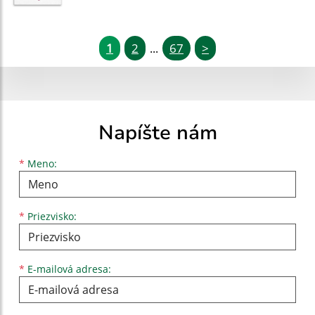
1
2
67
>
...
Napíšte nám
Meno
Priezvisko
E-mailová adresa
*
Meno:
*
Priezvisko:
*
E-mailová adresa: