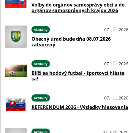
Voľby do orgánov samosprávy obcí a do
orgánov samosprávnych krajov 2026
07. JÚL 2026
Aktuality
Obecný úrad bude dňa 08.07.2026
zatvorený
07. JÚL 2026
Aktuality
Blíži sa hodový futbal - športovci hláste
sa!
07. JÚL 2026
Aktuality
REFERENDUM 2026 - Výsledky hlasovania
17. JÚN 2026
Aktuality