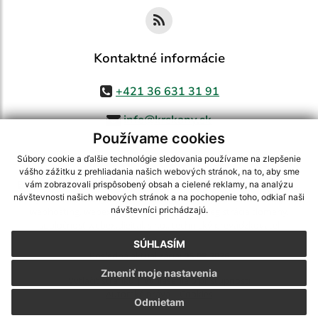
Kontaktné informácie
+421 36 631 31 91
info@krskany.sk
Používame cookies
Súbory cookie a ďalšie technológie sledovania používame na zlepšenie
vášho zážitku z prehliadania našich webových stránok, na to, aby sme
využite možnosť získavania aktuálnych informácií s využitím RSS
,
vám zobrazovali prispôsobený obsah a cielené reklamy, na analýzu
CMS systém (redakčný) systém ECHELON 2,
Mapa stránok
,
web portál
,
návštevnosti našich webových stránok a na pochopenie toho, odkiaľ naši
návštevníci prichádzajú.
webhosting
,
webex.digital, s.r.o.
,
domény
,
registrácia domény
,
spoločnosť webex.digital, s.r.o.
,
technický prevádzkovateľ
SÚHLASÍM
Posledná aktualizácia:
05.08.2026
Zmeniť moje nastavenia
Vytlačiť stránku
|
Vyhlásenie o prístupnosti
Autorské práva
|
Cookies
Odmietam