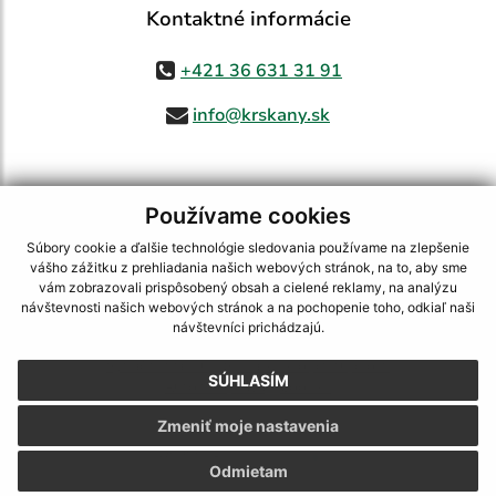
Kontaktné informácie
+421 36 631 31 91
info@krskany.sk
Používame cookies
využite možnosť získavania aktuálnych informácií s využitím RSS
,
CMS systém (redakčný) systém ECHELON 2,
Mapa stránok
,
web portál
,
Súbory cookie a ďalšie technológie sledovania používame na zlepšenie
webhosting
,
webex.digital, s.r.o.
,
domény
,
registrácia domény
,
vášho zážitku z prehliadania našich webových stránok, na to, aby sme
spoločnosť webex.digital, s.r.o.
,
technický prevádzkovateľ
vám zobrazovali prispôsobený obsah a cielené reklamy, na analýzu
návštevnosti našich webových stránok a na pochopenie toho, odkiaľ naši
Posledná aktualizácia:
07.08.2026
návštevníci prichádzajú.
Vytlačiť stránku
|
Vyhlásenie o prístupnosti
SÚHLASÍM
Autorské práva
|
Cookies
Zmeniť moje nastavenia
webdesign
|
Odmietam