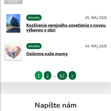
05. MÁJ 2026
Aktuality
Rozšírenie verejného osvetlenia s novou
výbavou v obci
04. MÁJ 2026
Aktuality
Oslávme naše mamy
1
2
67
>
...
Napíšte nám