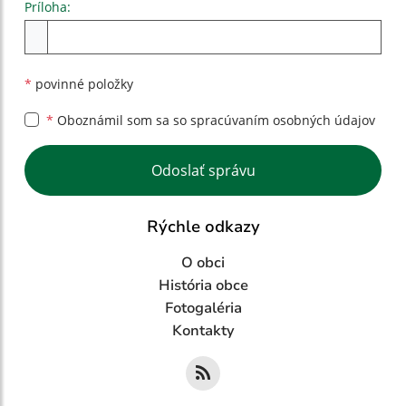
Príloha:
Príloha
*
povinné položky
*
Oboznámil som sa so
spracúvaním osobných údajov
Google reCaptcha Response
Odoslať správu
Rýchle odkazy
O obci
História obce
Fotogaléria
Kontakty