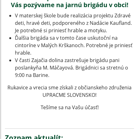
Vás pozývame na jarnú brigádu v obci!
V materskej škole bude realizácia projektu Zdravé
deti, hravé deti, podporeného z Nadácie Kaufland.
Je potrebné si priniesť hrable a motyku.
Ďalšia brigáda sa v tomto čase uskutoční na
cintoríne v Malých Krškanoch. Potrebné je priniesť
hrable.
V časti Zajačia dolina zastrešuje brigádu pani
poslankyňa M. Máčayová. Brigádnici sa stretnú o
9:00 na Barine.
Rukavice a vrecia sme získali z občianskeho združenia
UPRACME SLOVENSKO!
Tešíme sa na Vašu účasť!
Zoznam aktualít: