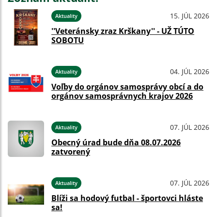
15. JÚL 2026
Aktuality
''Veteránsky zraz Krškany'' - UŽ TÚTO
SOBOTU
04. JÚL 2026
Aktuality
Voľby do orgánov samosprávy obcí a do
orgánov samosprávnych krajov 2026
07. JÚL 2026
Aktuality
Obecný úrad bude dňa 08.07.2026
zatvorený
07. JÚL 2026
Aktuality
Blíži sa hodový futbal - športovci hláste
sa!