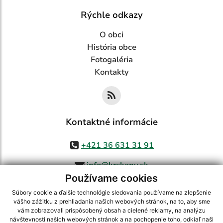
Rýchle odkazy
O obci
História obce
Fotogaléria
Kontakty
Kontaktné informácie
+421 36 631 31 91
info@krskany.sk
Používame cookies
Súbory cookie a ďalšie technológie sledovania používame na zlepšenie
vášho zážitku z prehliadania našich webových stránok, na to, aby sme
využite možnosť získavania aktuálnych informácií s využitím RSS
,
vám zobrazovali prispôsobený obsah a cielené reklamy, na analýzu
CMS systém (redakčný) systém ECHELON 2,
Mapa stránok
,
web portál
,
návštevnosti našich webových stránok a na pochopenie toho, odkiaľ naši