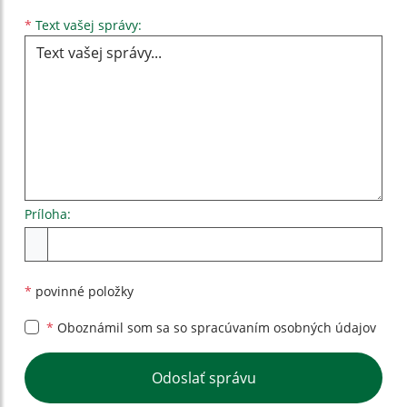
Text vašej správy...
*
Text vašej správy:
Príloha:
Príloha
*
povinné položky
*
Oboznámil som sa so
spracúvaním osobných údajov
Google reCaptcha Response
Odoslať správu