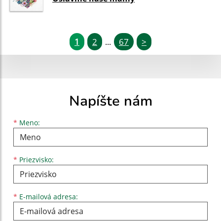
1
2
67
>
...
Napíšte nám
Meno
Priezvisko
E-mailová adresa
*
Meno:
*
Priezvisko:
*
E-mailová adresa: