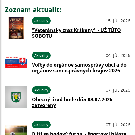
Zoznam aktualít:
15. JÚL 2026
Aktuality
''Veteránsky zraz Krškany'' - UŽ TÚTO
SOBOTU
04. JÚL 2026
Aktuality
Voľby do orgánov samosprávy obcí a do
orgánov samosprávnych krajov 2026
07. JÚL 2026
Aktuality
Obecný úrad bude dňa 08.07.2026
zatvorený
07. JÚL 2026
Aktuality
Blíži sa hodový futbal - športovci hláste