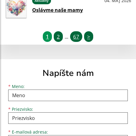
04. MÁJ 2026
Aktuality
Oslávme naše mamy
1
2
67
>
...
Napíšte nám
Meno
Priezvisko
E-mailová adresa
*
Meno:
*
Priezvisko:
*
E-mailová adresa: