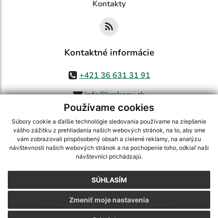
Kontakty
Kontaktné informácie
+421 36 631 31 91
info@krskany.sk
Používame cookies
Súbory cookie a ďalšie technológie sledovania používame na zlepšenie
vášho zážitku z prehliadania našich webových stránok, na to, aby sme
využite možnosť získavania aktuálnych informácií s využitím RSS
,
vám zobrazovali prispôsobený obsah a cielené reklamy, na analýzu
CMS systém (redakčný) systém ECHELON 2,
Mapa stránok
,
web portál
,
návštevnosti našich webových stránok a na pochopenie toho, odkiaľ naši
návštevníci prichádzajú.
webhosting
,
webex.digital, s.r.o.
,
domény
,
registrácia domény
,
spoločnosť webex.digital, s.r.o.
,
technický prevádzkovateľ
SÚHLASÍM
Posledná aktualizácia:
07.08.2026
Zmeniť moje nastavenia
Vytlačiť stránku
|
Vyhlásenie o prístupnosti
Autorské práva
|
Cookies