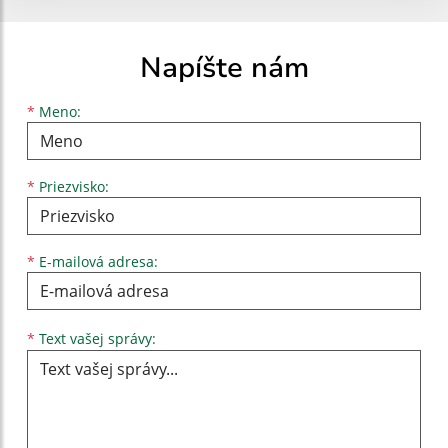
Napíšte nám
Meno
Priezvisko
E-mailová adresa
*
Meno:
*
Priezvisko:
*
E-mailová adresa:
Text vašej správy...
*
Text vašej správy: