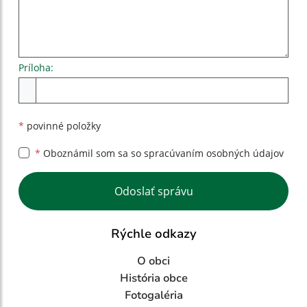
Príloha:
Príloha
*
povinné položky
*
Oboznámil som sa so
spracúvaním osobných údajov
Google reCaptcha Response
Odoslať správu
Rýchle odkazy
O obci
História obce
Fotogaléria