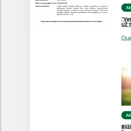
Ak
''Ve
UŽ 
Číta
Ak
Blíž