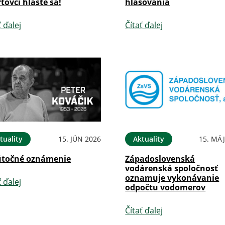
tovci hláste sa!
hlasovania
ť ďalej
Čítať ďalej
tuality
15. JÚN 2026
Aktuality
15. MÁJ
točné oznámenie
Západoslovenská
vodárenská spoločnosť
oznamuje vykonávanie
ť ďalej
odpočtu vodomerov
Čítať ďalej