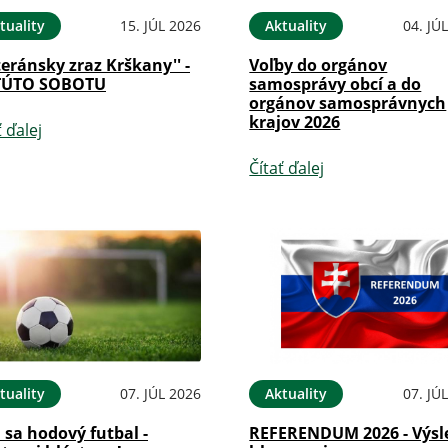
tuality
15. JÚL 2026
Aktuality
04. JÚ
teránsky zraz Krškany'' -
Voľby do orgánov
TÚTO SOBOTU
samosprávy obcí a do
orgánov samosprávnych
krajov 2026
ť ďalej
Čítať ďalej
tuality
07. JÚL 2026
Aktuality
07. JÚ
i sa hodový futbal -
REFERENDUM 2026 - Výsl