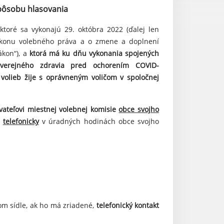
spôsobu hlasovania
ktoré sa vykonajú 29. októbra 2022 (ďalej len
onu volebného práva a o zmene a doplnení
ákon“), a
ktorá má ku dňu vykonania spojených
 verejného zdravia pred ochorením COVID-
volieb žije s oprávneným voličom v spoločnej
vateľovi miestnej volebnej komisie
obce svojho
)
telefonicky
v úradných hodinách obce svojho
m sídle, ak ho má zriadené,
telefonický kontakt