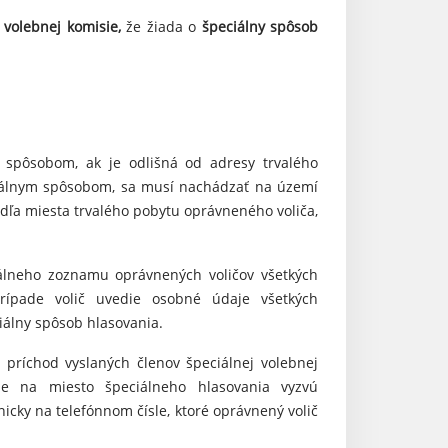
j volebnej komisie,
že žiada o
špeciálny spôsob
 spôsobom, ak je odlišná od adresy trvalého
ciálnym spôsobom, sa musí nachádzať na území
dľa miesta trvalého pobytu oprávneného voliča,
álneho zoznamu oprávnených voličov všetkých
rípade volič uvedie osobné údaje všetkých
iálny spôsob hlasovania.
 príchod vyslaných členov špeciálnej volebnej
ode na miesto špeciálneho hlasovania vyzvú
icky na telefónnom čísle, ktoré oprávnený volič