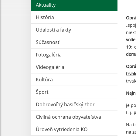
Aktuality
História
Oprá
„spo
Udalosti a fakty
niek
voli
Súčasnosť
19
;
Fotogaléria
domá
Oprá
Videogaléria
trva
Kultúra
trva
Šport
Najn
Dobrovoľný hasičský zbor
je p
t. j.
p
Civilná ochrana obyvateľstva
Na t
Úroveň vytriedenia KO
na z