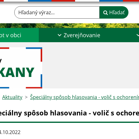
Hľadaný výraz...
Hľadať
ot v obci
Zverejňovanie
y
ŠKANY
Aktuality
Špeciálny spôsob hlasovania - volič s ochore
eciálny spôsob hlasovania - volič s ocho
.10.2022