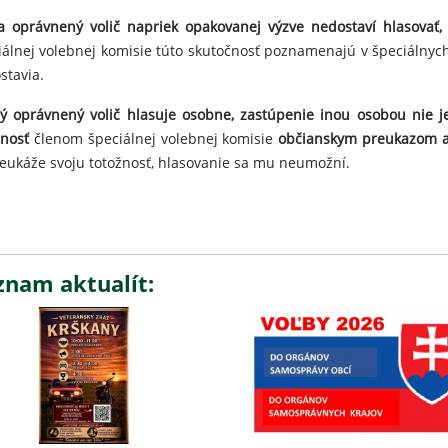
a oprávnený volič napriek opakovanej výzve nedostaví hlasovať, 
iálnej volebnej komisie túto skutočnosť poznamenajú v špeciálnych
stavia.
ý oprávnený volič hlasuje osobne, zastúpenie inou osobou nie j
žnosť
členom špeciálnej volebnej komisie
občianskym preukazom a
eukáže svoju totožnosť, hlasovanie sa mu neumožní.
znam aktualít: