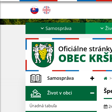
Samospráva
Živ
Oficiálne stránk
OBEC KR
Samospráva
Šp
Život v obci
Úradná tabuľa
24