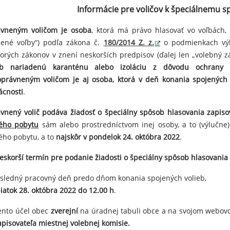
Informácie pre voličov k špeciálnemu 
vneným voličom je osoba
, ktorá má právo hlasovať vo voľbách, 
jené voľby“) podľa zákona č.
180/2014 Z. z.
o podmienkach výk
torých zákonov v znení neskorších predpisov (ďalej len „volebný z
eb nariadenú karanténu alebo izoláciu z dôvodu ochrany
oprávneným voličom je aj osoba, ktorá v deň konania spojených 
cnosti
.
vnený volič
podáva žiadosť o špeciálny spôsob hlasovania zapiso
lého pobytu
sám alebo prostredníctvom inej osoby, a to (výlučne
lého pobytu, a to
najskôr v pondelok 24. októbra 2022
.
eskorší termín pre podanie žiadosti o špeciálny spôsob hlasovania
osledný pracovný deň predo dňom konania spojených volieb,
iatok 28. októbra 2022 do 12.00 h
.
ento účel obec
zverejní
na úradnej tabuli obce a na svojom webovo
apisovateľa miestnej volebnej komisie.