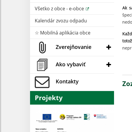
Ak s
Všetko z obce - e-obce
špec
Kalendár zvozu odpadu
nedo
☆ Mobilná aplikácia obce
Každ
toto
Zverejňovanie
nepr
Ako vybaviť
Kontakty
Zo
Projekty