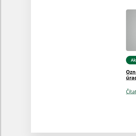
Ak
Ozn
úra
Číta