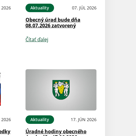
L 2026
Aktuality
07. JÚL 2026
Obecný úrad bude dňa
08.07.2026 zatvorený
Čítať ďalej
L 2026
Aktuality
17. JÚN 2026
edky
Úradné hodiny obecného