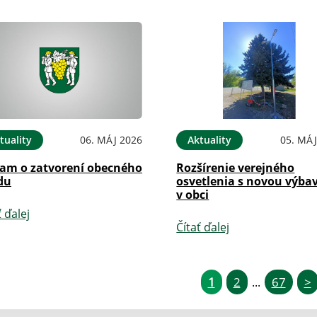
tuality
06. MÁJ 2026
Aktuality
05. MÁJ
am o zatvorení obecného
Rozšírenie verejného
du
osvetlenia s novou výba
v obci
ť ďalej
Čítať ďalej
1
2
67
>
...