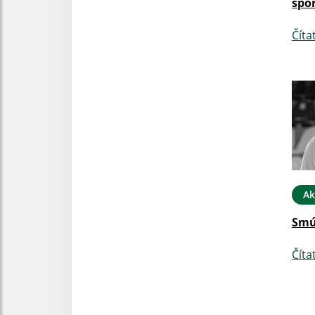
špor
Číta
Ak
Smú
Číta