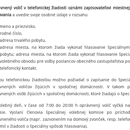
vnený volič v telefonickej žiadosti oznámi
zapisovateľovi miestne
ovania
a uvedie svoje osobné údaje v rozsahu
meno a priezvisko,
rodné číslo,
adresa trvalého pobytu,
adresa miesta, na ktorom žiada vykonať hlasovanie špeciálnym
pobytu; adresa miesta, na ktorom žiada vykonať hlasovanie špe
volebného obvodu pre voľby poslancov obecného zastupiteľstva po
telefonický kontakt.
ou telefonickou žiadosťou možno požiadať o zapísanie do špeci
vnených voličov žijúcich v spoločnej domácnosti. V takom p
vnených osôb žijúcich v spoločnej domácnosti, ktoré žiadajú o špec
olebný deň, v čase od 7:00 do 20:00 h oprávnený volič vyčká na
sie. Vyslaní členovia špeciálnej volebnej komisie po prích
vneného voliča (napr. zazvonením na domový zvonček, resp. telefon
mil v žiadosti o špeciálny spôsob hlasovania).