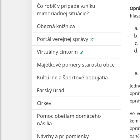
Čo robiť v prípade vzniku
Oprá
mimoriadnej situácie?
hlas
Obecná knižnica
Portál verejnej správy
Virtuálny cintorín
Majetkové pomery starostu obce
Kultúrne a športové podujatia
Jedn
Farský úrad
oprá
oprá
Cirkev
Vo v
Pomoc obetiam domáceho
komi
násilia
oprá
Návrhy a pripomienky
ozná