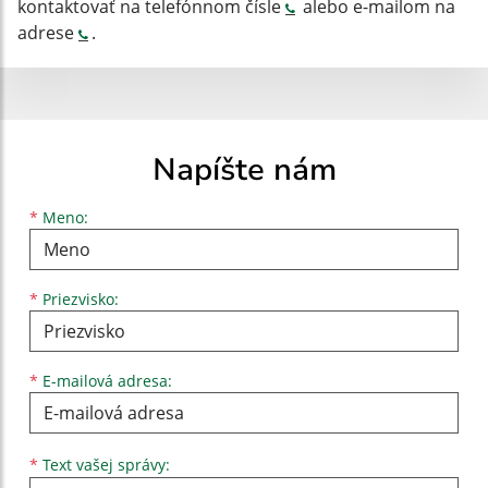
kontaktovať na telefónnom čísle
alebo e-mailom na
adrese
.
Napíšte nám
Meno
Priezvisko
E-mailová adresa
*
Meno:
*
Priezvisko:
*
E-mailová adresa:
Text vašej správy...
*
Text vašej správy: