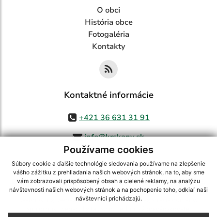
O obci
História obce
Fotogaléria
Kontakty
Kontaktné informácie
+421 36 631 31 91
info@krskany.sk
Používame cookies
Súbory cookie a ďalšie technológie sledovania používame na zlepšenie
vášho zážitku z prehliadania našich webových stránok, na to, aby sme
využite možnosť získavania aktuálnych informácií s využitím RSS
,
vám zobrazovali prispôsobený obsah a cielené reklamy, na analýzu
CMS systém (redakčný) systém ECHELON 2,
Mapa stránok
,
web portál
,
návštevnosti našich webových stránok a na pochopenie toho, odkiaľ naši
návštevníci prichádzajú.
webhosting
,
webex.digital, s.r.o.
,
domény
,
registrácia domény
,
spoločnosť webex.digital, s.r.o.
,
technický prevádzkovateľ