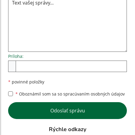
Príloha:
Príloha
*
povinné položky
*
Oboznámil som sa so
spracúvaním osobných údajov
Google reCaptcha Response
Odoslať správu
Rýchle odkazy