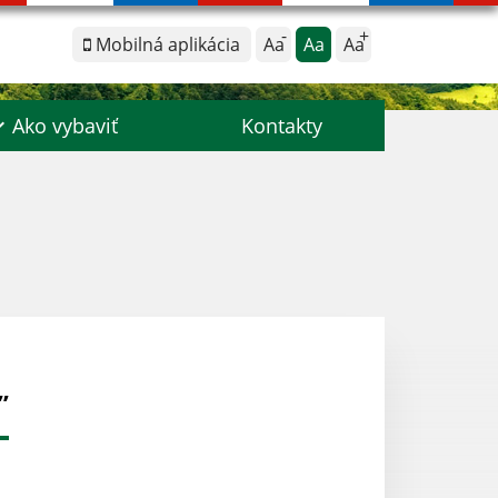
Mobilná aplikácia
Aa
Aa
Aa
Ako vybaviť
Kontakty
’