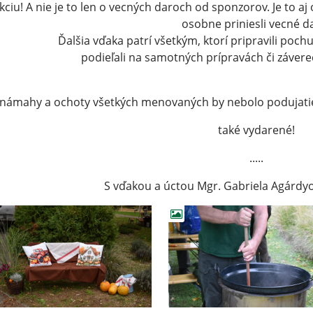
kciu! A nie je to len o vecných daroch od sponzorov. Je to aj
osobne priniesli vecné d
alšia vďaka patrí všetkým, ktorí pripravili pochutiny,
podieľali na samotných prípravách či záver
 námahy a ochoty všetkých menovaných by nebolo podujat
také vydarené!
.....
S vďakou a úctou Mgr. Gabriela Agárdy