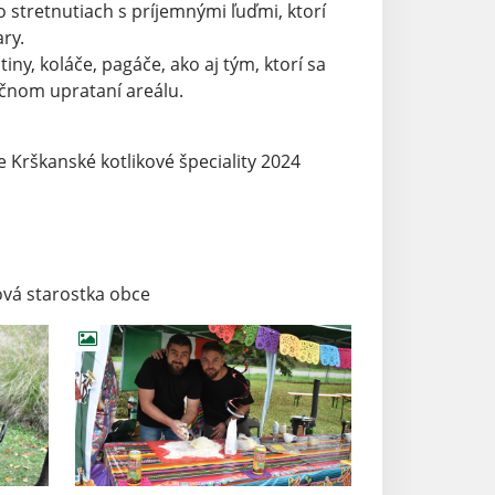
 o stretnutiach s príjemnými ľuďmi, ktorí
ary.
 koláče, pagáče, ako aj tým, ktorí sa
ečnom uprataní areálu.
ie Krškanské kotlikové špeciality 2024
ová starostka obce