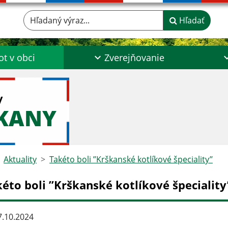
Hľadaný výraz...
Hľadať
ot v obci
Zverejňovanie
y
ŠKANY
Aktuality
Takéto boli ’’Krškanské kotlíkové špeciality’’
éto boli ’’Krškanské kotlíkové špeciality’
.10.2024