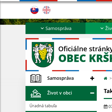
Samospráva
Živ
Oficiálne stránk
OBEC KR
Samospráva
Tak
Život v obci
Úradná tabuľa
07