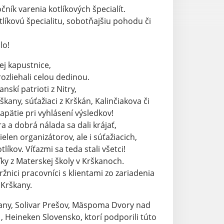
ník varenia kotlíkových špecialít.
líkovú špecialitu, sobotňajšiu pohodu či
lo!
ej kapustnice,
 rozliehali celou dedinou.
anskí patrioti z Nitry,
kany, súťažiaci z Krškán, Kalinčiakova či
 napätie pri vyhlásení výsledkov!
a a dobrá nálada sa dali krájať,
nielen organizátorov, ale i súťažiacich,
 Víťazmi sa teda stali všetci!
ľky z Materskej školy v Krškanoch.
ržnici pracovníci s klientami zo zariadenia
 Krškany.
any, Solivar Prešov, Mäspoma Dvory nad
, Heineken Slovensko, ktorí podporili túto