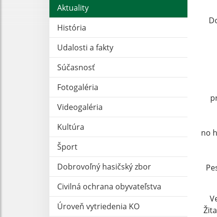
Aktuality
Do
História
Udalosti a fakty
Súčasnosť
Fotogaléria
p
Videogaléria
Kultúra
no h
Šport
Dobrovoľný hasičský zbor
Pes
Civilná ochrana obyvateľstva
V
Úroveň vytriedenia KO
Žit