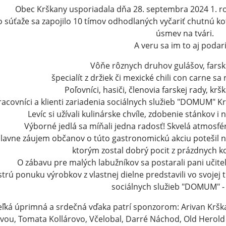
Obec Krškany usporiadala dňa 28. septembra 2024 1. roč
 súťaže sa zapojilo 10 tímov odhodlaných vyčariť chutnú kot
úsmev na tvári.
A veru sa im to aj podari
Vôňe rôznych druhov gulášov, farsk
špecialít z držiek či mexické chili con carne sa
Poľovníci, hasiči, členovia farskej rady, kršk
racovníci a klienti zariadenia sociálnych služieb "DOMUM" Krš
Levíc si užívali kulinárske chvíle, zdobenie stánkov i
Výborné jedlá sa míňali jedna radosť! Skvelá atmosfér
lavne záujem občanov o túto gastronomickú akciu potešil 
ktorým zostal dobrý pocit z prázdnych kotlíkov.
O zábavu pre malých labužníkov sa postarali pani učite
trú ponuku výrobkov z vlastnej dielne predstavili vo svojej t
sociálnych služieb "DOMUM" -
eľká úprimná a srdečná vďaka patrí sponzorom: Arivan Kršk
avou, Tomata Kollárovo, Včelobal, Darré Náchod, Old Herold 