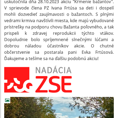
uskutočnila dňa 28.10.2023 akciu "Kŕmenie bažantov".
V sprievode člena PZ Ivana Frtúsa sa deti i dospelí
mohli dozvedieť zaujímavosti o bažantoch. S plnými
vedrami krmiva navštívili miesta, kde majú vybudované
prístrešky na podporu chovu Bažanta poľovného, a tak
prispeli k zdravej reprodukcii týchto vtákov.
Dopoludnie bolo spríjemnené slnečnými lúčami a
dobrou náladou účastníkov akcie. O chutné
občerstvenie sa postarala pani Evka Frtúsová.
Ďakujeme a tešíme sa na ďalšiu podobnú akciu!