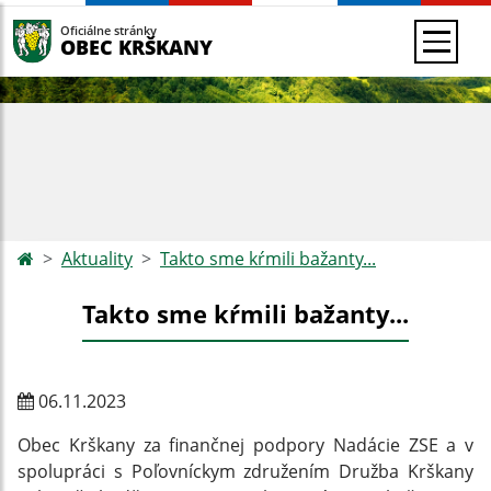
Oficiálne stránky
OBEC KRŠKANY
Aktuality
Takto sme kŕmili bažanty...
Takto sme kŕmili bažanty...
06.11.2023
Obec Krškany za finančnej podpory Nadácie ZSE a v
spolupráci s Poľovníckym združením Družba Krškany