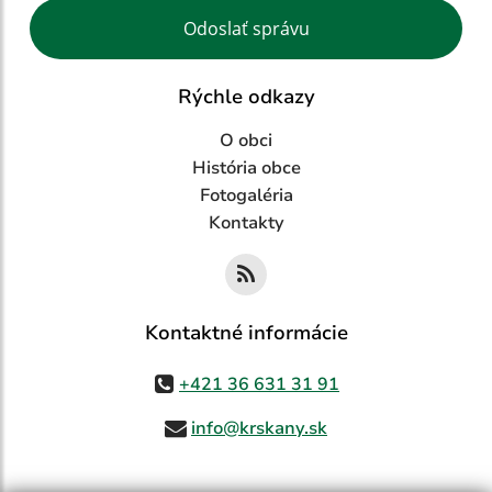
Google reCaptcha Response
Odoslať správu
Rýchle odkazy
O obci
História obce
Fotogaléria
Kontakty
Kontaktné informácie
+421 36 631 31 91
info@krskany.sk