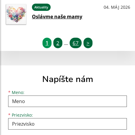
04. MÁJ 2026
Aktuality
Oslávme naše mamy
1
2
67
>
...
Napíšte nám
Meno
Priezvisko
E-mailová adresa
*
Meno:
*
Priezvisko: