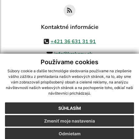
Kontaktné informácie
+421 36 631 31 91
info@krskany.sk
Používame cookies
Súbory cookie a ďalšie technológie sledovania používame na zlepšenie
vášho zážitku z prehliadania našich webových stránok, na to, aby sme
využite možnosť získavania aktuálnych informácií s využitím RSS
,
vám zobrazovali prispôsobený obsah a cielené reklamy, na analýzu
CMS systém (redakčný) systém ECHELON 2,
Mapa stránok
,
web portál
,
návštevnosti našich webových stránok a na pochopenie toho, odkiaľ naši
návštevníci prichádzajú.
webhosting
,
webex.digital, s.r.o.
,
domény
,
registrácia domény
,
spoločnosť webex.digital, s.r.o.
,
technický prevádzkovateľ
SÚHLASÍM
Posledná aktualizácia:
07.08.2026
Zmeniť moje nastavenia
Vytlačiť stránku
|
Vyhlásenie o prístupnosti
Autorské práva
|
Cookies
Odmietam