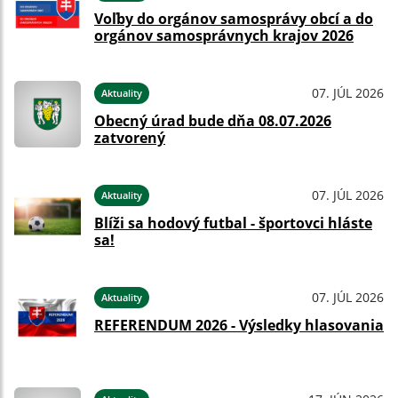
Voľby do orgánov samosprávy obcí a do
orgánov samosprávnych krajov 2026
07. JÚL 2026
Aktuality
Obecný úrad bude dňa 08.07.2026
zatvorený
07. JÚL 2026
Aktuality
Blíži sa hodový futbal - športovci hláste
sa!
07. JÚL 2026
Aktuality
REFERENDUM 2026 - Výsledky hlasovania