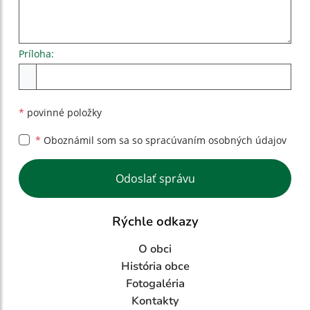
Príloha:
Príloha
*
povinné položky
*
Oboznámil som sa so
spracúvaním osobných údajov
Google reCaptcha Response
Odoslať správu
Rýchle odkazy
O obci
História obce
Fotogaléria
Kontakty