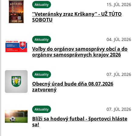
15. JÚL 2026
Aktuality
''Veteránsky zraz Krškany'' - UŽ TÚTO
SOBOTU
04. JÚL 2026
Aktuality
Voľby do orgánov samosprávy obcí a do
orgánov samosprávnych krajov 2026
07. JÚL 2026
Aktuality
Obecný úrad bude dňa 08.07.2026
zatvorený
07. JÚL 2026
Aktuality
Blíži sa hodový futbal - športovci hláste
sa!