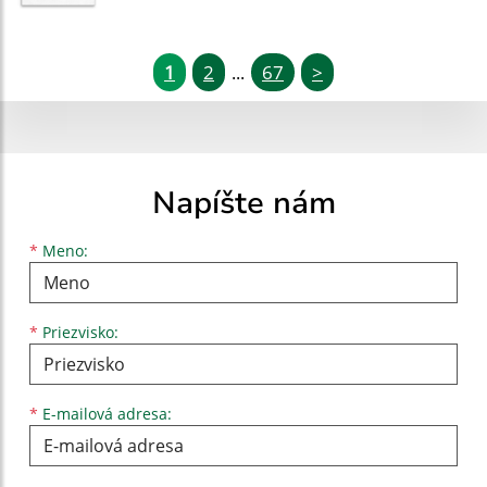
1
2
67
>
...
Napíšte nám
Meno
Priezvisko
E-mailová adresa
*
Meno:
*
Priezvisko:
*
E-mailová adresa: