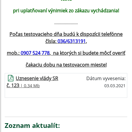
pri uplatňovaní výnimiek zo zákazu vychádzania!
....................
Počas testovacieho dňa budú k dispozícii telefónne
čísla:
036/6313191
,
mob.:
0907 524 778
, na ktorých si budete môcť overiť
čakaciu dobu na testovacom mieste!
Uznesenie vlády SR
Dátum vyvesenia:
č. 123
| 0.34 Mb
03.03.2021
Zoznam aktualít: