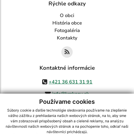
Rýchle odkazy
O obci
História obce
Fotogaléria
Kontakty
Kontaktné informácie
+421 36 631 31 91
info@krskany.sk
Používame cookies
Súbory cookie a ďalšie technológie sledovania používame na zlepšenie
vášho zážitku z prehliadania našich webových stránok, na to, aby sme
využite možnosť získavania aktuálnych informácií s využitím RSS
,
vám zobrazovali prispôsobený obsah a cielené reklamy, na analýzu
CMS systém (redakčný) systém ECHELON 2,
Mapa stránok
,
web portál
,
návštevnosti našich webových stránok a na pochopenie toho, odkiaľ naši
návštevníci prichádzajú.
webhosting
,
webex.digital, s.r.o.
,
domény
,
registrácia domény
,