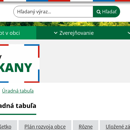
Hľadaný výraz...
Hľadať
ot v obci
Zverejňovanie
y
ŠKANY
Úradná tabuľa
adná tabuľa
šetko
Plán rozvoja obce
Rôzne
Uložené zá