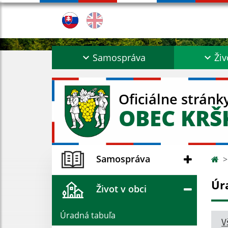
Samospráva
Živ
Oficiálne stránk
OBEC KR
Samospráva
Úr
Život v obci
Úradná tabuľa
V