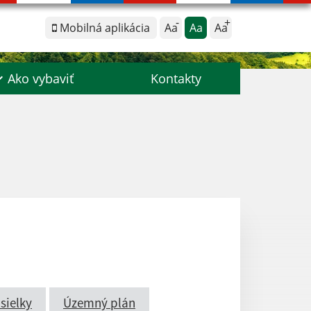
Mobilná aplikácia
Aa
Aa
Aa
Ako vybaviť
Kontakty
sielky
Územný plán