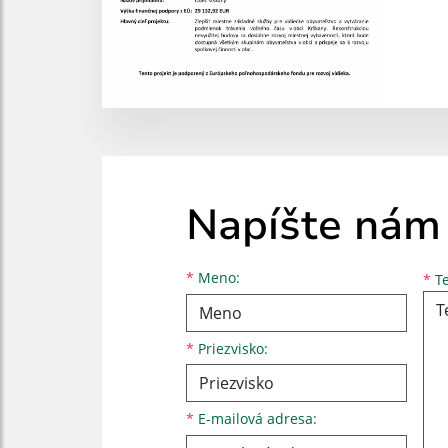
Napíšte nám
Meno
Priezvisko
E-mailová adresa
*
Meno:
*
Te
*
Priezvisko:
*
E-mailová adresa: