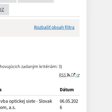
OZ
Rozbaliť obsah filtra
Dátum zverejnenia od:
ovujúcich zadaným kritériám: 3)
RSS
Reset
s
Dátum
vba optickej siete - Slovak
06.05.202
om, a.s.
6