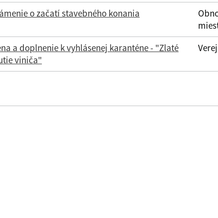
ámenie o začatí stavebného konania
Obno
miest
a a doplnenie k vyhlásenej karanténe - "Zlaté
Verej
utie viniča"