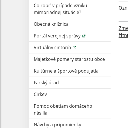
Čo robiť v prípade vzniku
Ozn
mimoriadnej situácie?
Obecná knižnica
Zmen
žltn
Portál verejnej správy
Virtuálny cintorín
Majetkové pomery starostu obce
Kultúrne a športové podujatia
Farský úrad
Cirkev
Pomoc obetiam domáceho
násilia
Návrhy a pripomienky