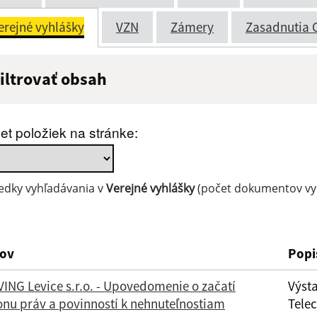
erejné vyhlášky
VZN
Zámery
Zasadnutia 
iltrovať obsah
ázov:
Popis:
et položiek na stránke:
átum zverejnenia do:
edky vyhľadávania v
Verejné vyhlášky
(počet dokumentov vyh
Filtrovať
ov
Popi
ING Levice s.r.o. - Upovedomenie o začatí
Výsta
onu práv a povinností k nehnuteľnostiam
Telec