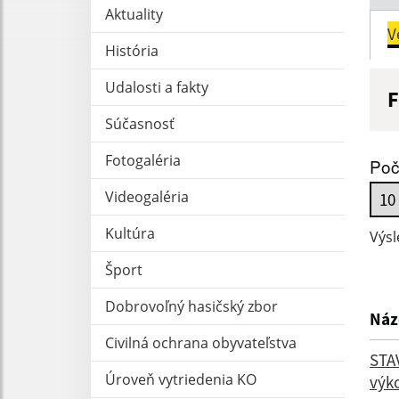
Aktuality
V
História
Udalosti a fakty
F
N
Súčasnosť
Fotogaléria
Poč
Videogaléria
D
Kultúra
Výsl
Šport
Dobrovoľný hasičský zbor
Náz
Civilná ochrana obyvateľstva
STAV
Úroveň vytriedenia KO
výk