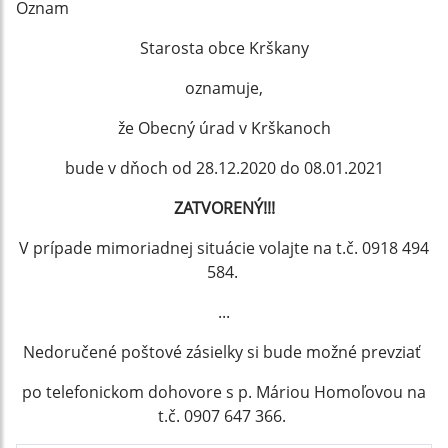
Oznam
Starosta obce Krškany
oznamuje,
že Obecný úrad v Krškanoch
bude v dňoch od 28.12.2020 do 08.01.2021
ZATVORENÝ!!!
V prípade mimoriadnej situácie volajte na t.č. 0918 494
584.
...
Nedoručené poštové zásielky si bude možné prevziať
po telefonickom dohovore s p. Máriou Homoľovou na
t.č. 0907 647 366.