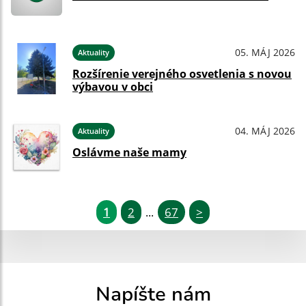
05. MÁJ 2026
Aktuality
Rozšírenie verejného osvetlenia s novou
výbavou v obci
04. MÁJ 2026
Aktuality
Oslávme naše mamy
1
2
67
>
...
Napíšte nám