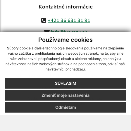
Kontaktné informácie
+421 36 631 31 91
info@krskany.sk
Používame cookies
Súbory cookie a ďalšie technológie sledovania používame na zlepšenie
vášho zážitku z prehliadania našich webových stránok, na to, aby sme
využite možnosť získavania aktuálnych informácií s využitím RSS
,
vám zobrazovali prispôsobený obsah a cielené reklamy, na analýzu
CMS systém (redakčný) systém ECHELON 2,
Mapa stránok
,
web portál
,
návštevnosti našich webových stránok a na pochopenie toho, odkiaľ naši
návštevníci prichádzajú.
webhosting
,
webex.digital, s.r.o.
,
domény
,
registrácia domény
,
spoločnosť webex.digital, s.r.o.
,
technický prevádzkovateľ
SÚHLASÍM
Posledná aktualizácia:
07.08.2026
Zmeniť moje nastavenia
Vytlačiť stránku
|
Vyhlásenie o prístupnosti
Autorské práva
|
Cookies
Odmietam
webdesign
|