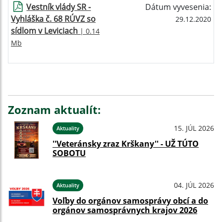
Vestník vlády SR -
Dátum vyvesenia:
Vyhláška č. 68 RÚVZ so
29.12.2020
sídlom v Leviciach
| 0.14
Mb
Zoznam aktualít:
15. JÚL 2026
Aktuality
''Veteránsky zraz Krškany'' - UŽ TÚTO
SOBOTU
04. JÚL 2026
Aktuality
Voľby do orgánov samosprávy obcí a do
orgánov samosprávnych krajov 2026