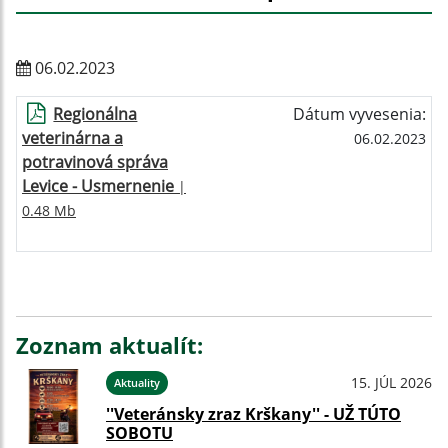
06.02.2023
Regionálna
Dátum vyvesenia:
veterinárna a
06.02.2023
potravinová správa
Levice - Usmernenie
|
0.48 Mb
Zoznam aktualít:
15. JÚL 2026
Aktuality
''Veteránsky zraz Krškany'' - UŽ TÚTO
SOBOTU