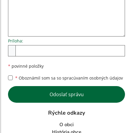
Príloha:
Príloha
*
povinné položky
*
Oboznámil som sa so
spracúvaním osobných údajov
Google reCaptcha Response
Odoslať správu
Rýchle odkazy
O obci
História obce