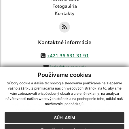
Fotogaléria
Kontakty
Kontaktné informácie
+421 36 631 31 91
info@krskany.sk
Používame cookies
Súbory cookie a ďalšie technológie sledovania používame na zlepšenie
vášho zážitku z prehliadania našich webových stránok, na to, aby sme
využite možnosť získavania aktuálnych informácií s využitím RSS
,
vám zobrazovali prispôsobený obsah a cielené reklamy, na analýzu
CMS systém (redakčný) systém ECHELON 2,
Mapa stránok
,
web portál
,
návštevnosti našich webových stránok a na pochopenie toho, odkiaľ naši
návštevníci prichádzajú.
webhosting
,
webex.digital, s.r.o.
,
domény
,
registrácia domény
,
spoločnosť webex.digital, s.r.o.
,
technický prevádzkovateľ
SÚHLASÍM
Posledná aktualizácia:
05.08.2026