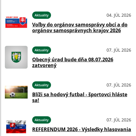
04. JÚL 2026
Aktuality
Voľby do orgánov samosprávy obcí a do
orgánov samosprávnych krajov 2026
07. JÚL 2026
Aktuality
Obecný úrad bude dňa 08.07.2026
zatvorený
07. JÚL 2026
Aktuality
Blíži sa hodový futbal - športovci hláste
sa!
07. JÚL 2026
Aktuality
REFERENDUM 2026 - Výsledky hlasovania