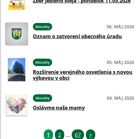
Zber jedlého oleja - pondelok 11.05.2026
06. MÁJ 2026
Aktuality
Oznam o zatvorení obecného úradu
05. MÁJ 2026
Aktuality
Rozšírenie verejného osvetlenia s novou
výbavou v obci
04. MÁJ 2026
Aktuality
Oslávme naše mamy
1
2
67
>
...