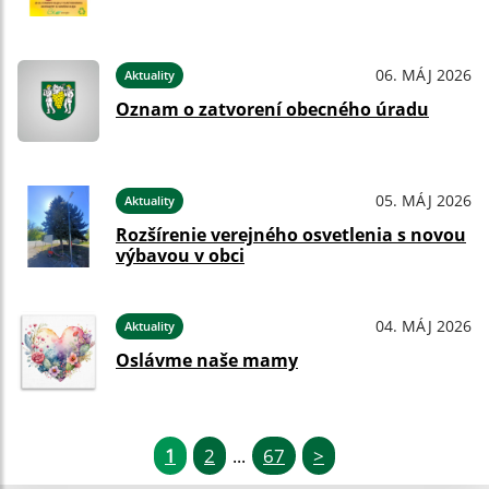
06. MÁJ 2026
Aktuality
Oznam o zatvorení obecného úradu
05. MÁJ 2026
Aktuality
Rozšírenie verejného osvetlenia s novou
výbavou v obci
04. MÁJ 2026
Aktuality
Oslávme naše mamy
1
2
67
>
...