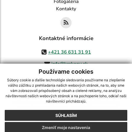
Fotogaléria
Kontakty
Kontaktné informácie
+421 36 631 31 91
info@krskany.sk
Používame cookies
Súbory cookie a ďalšie technológie sledovania používame na zlepšenie
vášho zážitku z prehliadania našich webových stránok, na to, aby sme
využite možnosť získavania aktuálnych informácií s využitím RSS
,
vám zobrazovali prispôsobený obsah a cielené reklamy, na analýzu
CMS systém (redakčný) systém ECHELON 2,
Mapa stránok
,
web portál
,
návštevnosti našich webových stránok a na pochopenie toho, odkiaľ naši
návštevníci prichádzajú.
webhosting
,
webex.digital, s.r.o.
,
domény
,
registrácia domény
,
spoločnosť webex.digital, s.r.o.
,
technický prevádzkovateľ
SÚHLASÍM
Posledná aktualizácia:
07.08.2026
Zmeniť moje nastavenia
Vytlačiť stránku
|
Vyhlásenie o prístupnosti