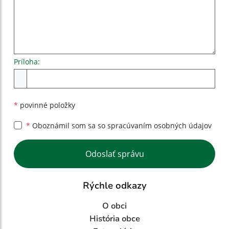
Príloha:
Príloha
*
povinné položky
*
Oboznámil som sa so
spracúvaním osobných údajov
Google reCaptcha Response
Odoslať správu
Rýchle odkazy
O obci
História obce