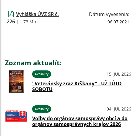
Vyhláška ÚVZ SR č.
Dátum vyvesenia:
226
| 1.73 Mb
06.07.2021
Zoznam aktualít:
15. JÚL 2026
Aktuality
''Veteránsky zraz Krškany'' - UŽ TÚTO
SOBOTU
04. JÚL 2026
Aktuality
Voľby do orgánov samosprávy obcí a do
orgánov samosprávnych krajov 2026