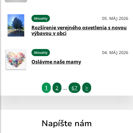
05. MÁJ 2026
Aktuality
Rozšírenie verejného osvetlenia s novou
výbavou v obci
04. MÁJ 2026
Aktuality
Oslávme naše mamy
1
2
67
>
...
Napíšte nám