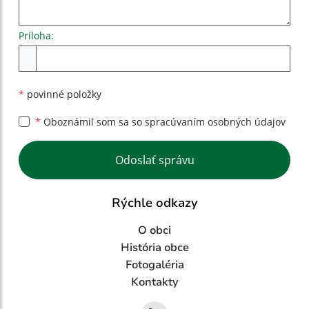
Príloha:
Príloha
*
povinné položky
*
Oboznámil som sa so
spracúvaním osobných údajov
Google reCaptcha Response
Odoslať správu
Rýchle odkazy
O obci
História obce
Fotogaléria
Kontakty