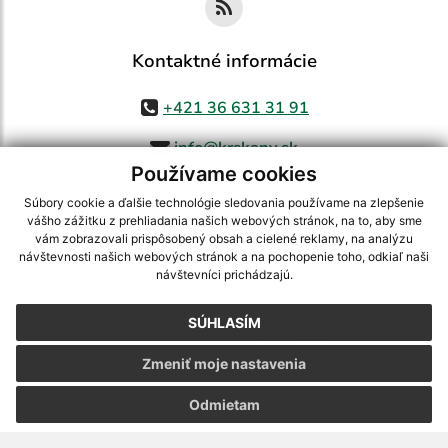
Kontaktné informácie
+421 36 631 31 91
info@krskany.sk
Používame cookies
Súbory cookie a ďalšie technológie sledovania používame na zlepšenie
vášho zážitku z prehliadania našich webových stránok, na to, aby sme
využite možnosť získavania aktuálnych informácií s využitím RSS
,
vám zobrazovali prispôsobený obsah a cielené reklamy, na analýzu
CMS systém (redakčný) systém ECHELON 2,
Mapa stránok
,
web portál
,
návštevnosti našich webových stránok a na pochopenie toho, odkiaľ naši
návštevníci prichádzajú.
webhosting
,
webex.digital, s.r.o.
,
domény
,
registrácia domény
,
spoločnosť webex.digital, s.r.o.
,
technický prevádzkovateľ
SÚHLASÍM
Posledná aktualizácia:
07.08.2026
Zmeniť moje nastavenia
Vytlačiť stránku
|
Vyhlásenie o prístupnosti
Autorské práva
|
Cookies
Odmietam