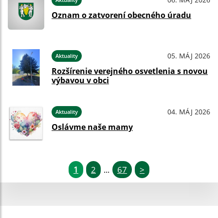
Oznam o zatvorení obecného úradu
05. MÁJ 2026
Aktuality
Rozšírenie verejného osvetlenia s novou
výbavou v obci
04. MÁJ 2026
Aktuality
Oslávme naše mamy
1
2
67
>
...