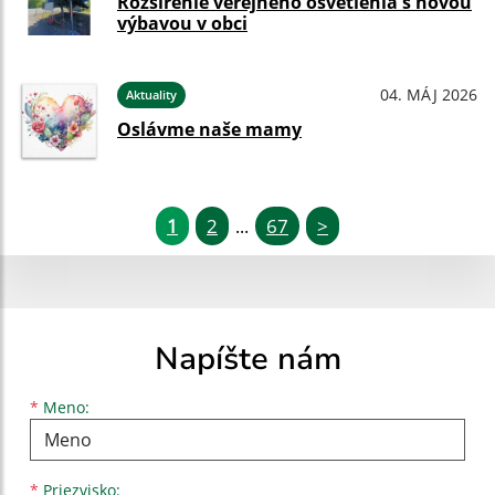
Rozšírenie verejného osvetlenia s novou
výbavou v obci
04. MÁJ 2026
Aktuality
Oslávme naše mamy
1
2
67
>
...
Napíšte nám
Meno
Priezvisko
E-mailová adresa
*
Meno:
*
Priezvisko: