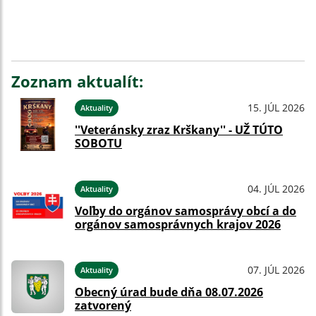
Zoznam aktualít:
15. JÚL 2026
Aktuality
''Veteránsky zraz Krškany'' - UŽ TÚTO
SOBOTU
04. JÚL 2026
Aktuality
Voľby do orgánov samosprávy obcí a do
orgánov samosprávnych krajov 2026
07. JÚL 2026
Aktuality
Obecný úrad bude dňa 08.07.2026
zatvorený