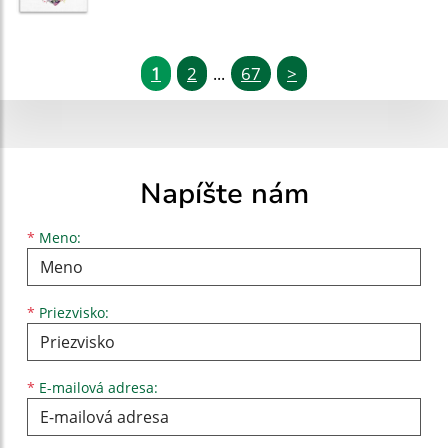
1
2
67
>
...
Napíšte nám
Meno
Priezvisko
E-mailová adresa
*
Meno:
*
Priezvisko:
*
E-mailová adresa: