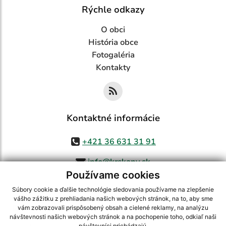
Rýchle odkazy
O obci
História obce
Fotogaléria
Kontakty
Kontaktné informácie
+421 36 631 31 91
info@krskany.sk
Používame cookies
Súbory cookie a ďalšie technológie sledovania používame na zlepšenie
vášho zážitku z prehliadania našich webových stránok, na to, aby sme
využite možnosť získavania aktuálnych informácií s využitím RSS
,
vám zobrazovali prispôsobený obsah a cielené reklamy, na analýzu
CMS systém (redakčný) systém ECHELON 2,
Mapa stránok
,
web portál
,
návštevnosti našich webových stránok a na pochopenie toho, odkiaľ naši
návštevníci prichádzajú.