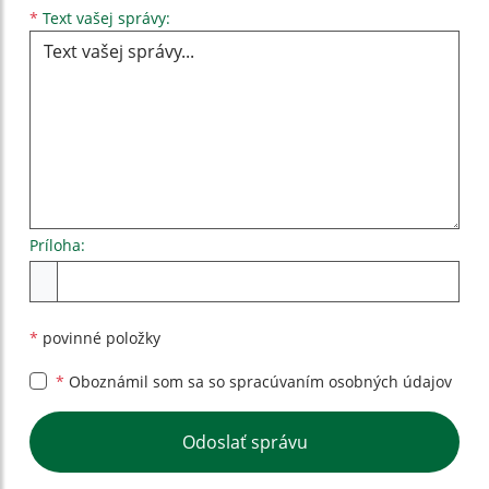
Text vašej správy...
*
Text vašej správy:
Príloha:
Príloha
*
povinné položky
*
Oboznámil som sa so
spracúvaním osobných údajov
Google reCaptcha Response
Odoslať správu