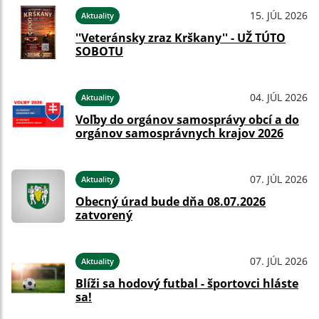
15. JÚL 2026
Aktuality
''Veteránsky zraz Krškany'' - UŽ TÚTO
SOBOTU
04. JÚL 2026
Aktuality
Voľby do orgánov samosprávy obcí a do
orgánov samosprávnych krajov 2026
07. JÚL 2026
Aktuality
Obecný úrad bude dňa 08.07.2026
zatvorený
07. JÚL 2026
Aktuality
Blíži sa hodový futbal - športovci hláste
sa!