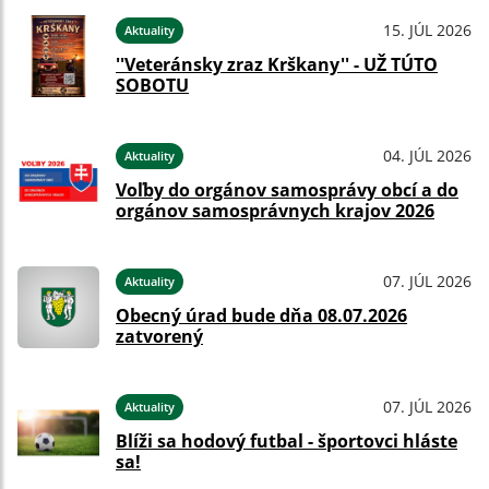
15. JÚL 2026
Aktuality
''Veteránsky zraz Krškany'' - UŽ TÚTO
SOBOTU
04. JÚL 2026
Aktuality
Voľby do orgánov samosprávy obcí a do
orgánov samosprávnych krajov 2026
07. JÚL 2026
Aktuality
Obecný úrad bude dňa 08.07.2026
zatvorený
07. JÚL 2026
Aktuality
Blíži sa hodový futbal - športovci hláste
sa!