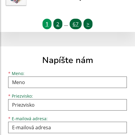
1
2
67
>
...
Napíšte nám
Meno
Priezvisko
E-mailová adresa
*
Meno:
*
Priezvisko:
*
E-mailová adresa: