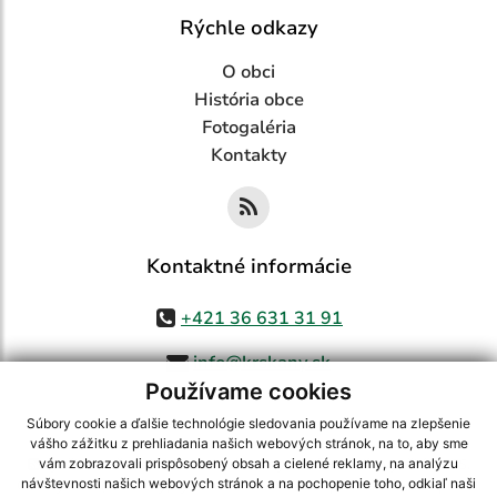
Rýchle odkazy
O obci
História obce
Fotogaléria
Kontakty
Kontaktné informácie
+421 36 631 31 91
info@krskany.sk
Používame cookies
Súbory cookie a ďalšie technológie sledovania používame na zlepšenie
vášho zážitku z prehliadania našich webových stránok, na to, aby sme
využite možnosť získavania aktuálnych informácií s využitím RSS
,
vám zobrazovali prispôsobený obsah a cielené reklamy, na analýzu
CMS systém (redakčný) systém ECHELON 2,
Mapa stránok
,
web portál
,
návštevnosti našich webových stránok a na pochopenie toho, odkiaľ naši