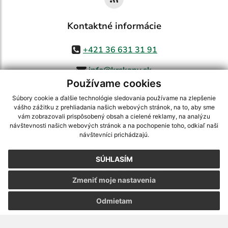
Kontaktné informácie
+421 36 631 31 91
info@krskany.sk
Používame cookies
Súbory cookie a ďalšie technológie sledovania používame na zlepšenie
vášho zážitku z prehliadania našich webových stránok, na to, aby sme
využite možnosť získavania aktuálnych informácií s využitím RSS
,
vám zobrazovali prispôsobený obsah a cielené reklamy, na analýzu
CMS systém (redakčný) systém ECHELON 2,
Mapa stránok
,
web portál
,
návštevnosti našich webových stránok a na pochopenie toho, odkiaľ naši
návštevníci prichádzajú.
webhosting
,
webex.digital, s.r.o.
,
domény
,
registrácia domény
,
spoločnosť webex.digital, s.r.o.
,
technický prevádzkovateľ
SÚHLASÍM
Posledná aktualizácia:
07.08.2026
Zmeniť moje nastavenia
Vytlačiť stránku
|
Vyhlásenie o prístupnosti
Autorské práva
|
Cookies
Odmietam
webdesign
|