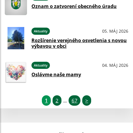
Oznam o zatvorení obecného úradu
05. MÁJ 2026
Aktuality
Rozšírenie verejného osvetlenia s novou
výbavou v obci
04. MÁJ 2026
Aktuality
Oslávme naše mamy
1
2
67
>
...