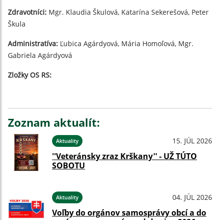
Zdravotníci:
Mgr. Klaudia Škulová, Katarína Sekerešová, Peter
Škula
Administratíva:
Ľubica Agárdyová, Mária Homoľová, Mgr.
Gabriela Agárdyová
Zložky OS RS:
Zoznam aktualít:
15. JÚL 2026
Aktuality
''Veteránsky zraz Krškany'' - UŽ TÚTO
SOBOTU
04. JÚL 2026
Aktuality
Voľby do orgánov samosprávy obcí a do