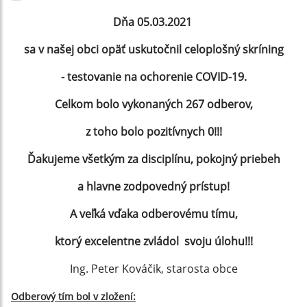
Dňa 05.03.2021
sa v našej obci opäť uskutočnil
celoplošný skríning
- testovanie na ochorenie COVID-19.
Celkom bolo vykonaných 267 odberov,
z toho bolo pozitívnych 0!!!
Ďakujeme všetkým za disciplínu, pokojný priebeh
a hlavne zodpovedný prístup!
A veľká vďaka odberovému tímu,
ktorý excelentne zvládol svoju úlohu!!!
Ing. Peter Kováčik, starosta obce
Odberový tím bol v zložení: