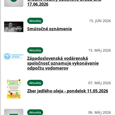
17.06.2026
15. JÚN 2026
Aktuality
Smútočné oznámenie
15. MÁJ 2026
Aktuality
Západoslovenská vodárenská
spoločnosť oznamuje vykonávanie
odpočtu vodomerov
07. MÁJ 2026
Aktuality
Zber jedlého oleja - pondelok 11.05.2026
06. MÁJ 2026
Aktuality