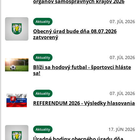
orgánov samosprávnych krajov 2026
07. JÚL 2026
Aktuality
Obecný úrad bude dňa 08.07.2026
zatvorený
07. JÚL 2026
Aktuality
Blíži sa hodový futbal - športovci hláste
sa!
07. JÚL 2026
Aktuality
REFERENDUM 2026 - Výsledky hlasovania
17. JÚN 2026
Aktuality
Úradné hodiny obecného úradu dňa