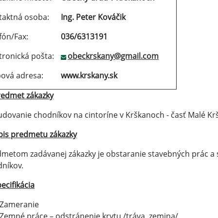
taktná osoba:
Ing. Peter Kováčik
lefón/Fax:
036/6313191
tronická pošta:
obeckrskany@gmail.com
ová adresa:
www.krskany.sk
edmet zákazky
dovanie chodníkov na cintoríne v Krškanoch - časť Malé Kr
pis predmetu zákazky
metom zadávanej zákazky je obstaranie stavebných prác a
níkov.
ecifikácia
Zameranie
Zemné práce – odstránenie krytu /tráva, zemina/