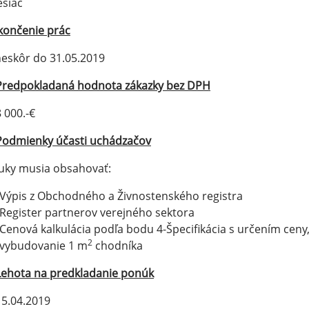
siac
končenie prác
eskôr do 31.05.2019
Predpokladaná hodnota zákazky bez DPH
 000.-€
Podmienky účasti uchádzačov
uky musia obsahovať:
Výpis z Obchodného a Živnostenského registra
Register partnerov verejného sektora
Cenová kalkulácia podľa bodu 4-Špecifikácia s určením cen
2
vybudovanie 1 m
chodníka
Lehota na predkladanie ponúk
5.04.2019