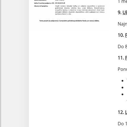
1 me
9.
U
Najn
10.
Do 8
11.
Pon
12.
Do 1