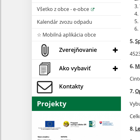
Všetko z obce - e-obce
Kalendár zvozu odpadu
☆ Mobilná aplikácia obce
5.
Sp
Zverejňovanie
452
6.
M
Ako vybaviť
Cint
Kontakty
7.
Op
Projekty
Vybu
Cel
8.
L