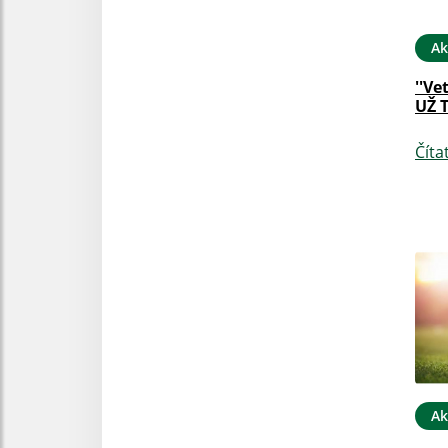
Ak
''Ve
UŽ 
Číta
Ak