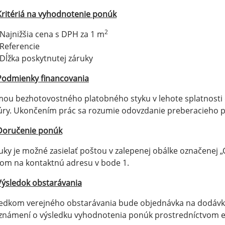
Kritériá na vyhodnotenie ponúk
2
Najnižšia cena s DPH za 1 m
Referencie
Dĺžka poskytnutej záruky
Podmienky financovania
ou bezhotovostného platobného styku v lehote splatnosti 
úry. Ukončením prác sa rozumie odovzdanie preberacieho p
Doručenie ponúk
ky je možné zasielať poštou v zalepenej obálke označene
om na kontaktnú adresu v bode 1.
Výsledok obstarávania
edkom verejného obstarávania bude objednávka na dodávku
námení o výsledku vyhodnotenia ponúk prostredníctvom ele