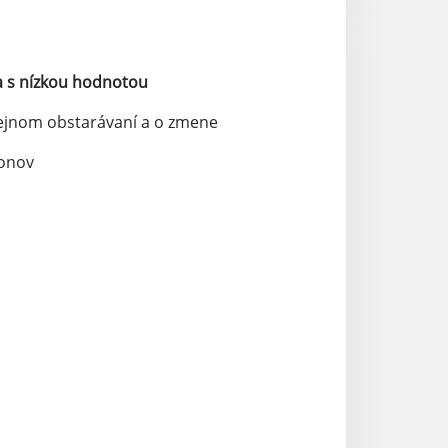
ka s nízkou hodnotou
rejnom obstarávaní a o zmene
konov