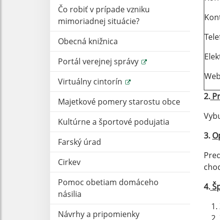
Čo robiť v prípade vzniku
Kon
mimoriadnej situácie?
Te
Obecná knižnica
Elek
Portál verejnej správy
Web
Virtuálny cintorín
2.
Pr
Majetkové pomery starostu obce
Vybu
Kultúrne a športové podujatia
3.
O
Farský úrad
Pred
Cirkev
chod
Pomoc obetiam domáceho
4.
Šp
násilia
Návrhy a pripomienky