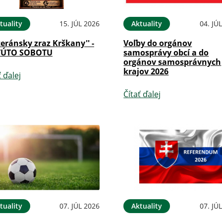
tuality
15. JÚL 2026
Aktuality
04. JÚ
teránsky zraz Krškany'' -
Voľby do orgánov
TÚTO SOBOTU
samosprávy obcí a do
orgánov samosprávnych
krajov 2026
ť ďalej
Čítať ďalej
tuality
07. JÚL 2026
Aktuality
07. JÚ