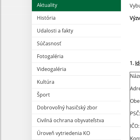
Aktuality
Vybu
História
Výzv
Udalosti a fakty
Súčasnosť
Fotogaléria
1.
Id
Videogaléria
N
Kultúra
Adr
Šport
Ob
Dobrovoľný hasičský zbor
PSČ
Civilná ochrana obyvateľstva
Úroveň vytriedenia KO
Kon