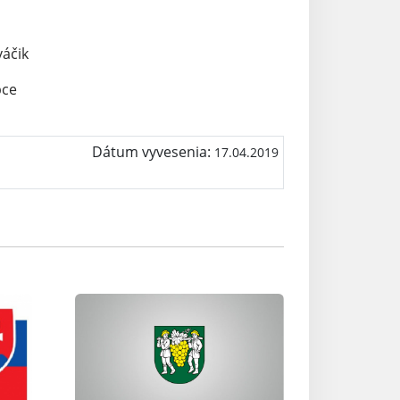
ik
e
Dátum vyvesenia:
17.04.2019