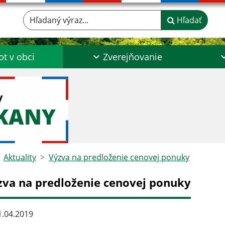
Hľadaný výraz...
Hľadať
ot v obci
Zverejňovanie
y
ŠKANY
Aktuality
Výzva na predloženie cenovej ponuky
zva na predloženie cenovej ponuky
.04.2019