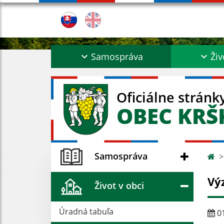
Samospráva
Živ
Oficiálne stránk
OBEC KR
Samospráva
Vý
Život v obci
Úradná tabuľa
01