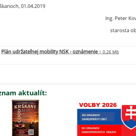
škanoch, 01.04.2019
ng. Peter Kováč
starosta obc
Plán udržateľnej mobility NSK - oznámenie
| 0.26 Mb
znam aktualít: