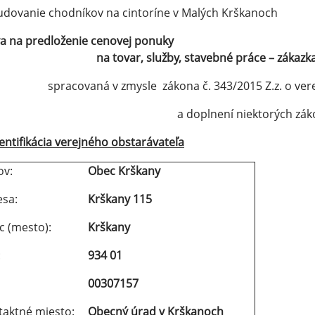
dovanie chodníkov na cintoríne v Malých Krškanoch
a na predloženie cenovej ponuky
na tovar, služby, stavebné práce – zákaz
spracovaná v zmysle zákona č. 343/2015 Z.z. o ve
a doplnení niektorých zá
entifikácia verejného obstarávateľa
ázov:
Obec Krškany
esa:
Krškany 115
ec (mesto):
Krškany
:
934 01
IČO:
00307157
taktné miesto:
Obecný úrad v Krškanoch