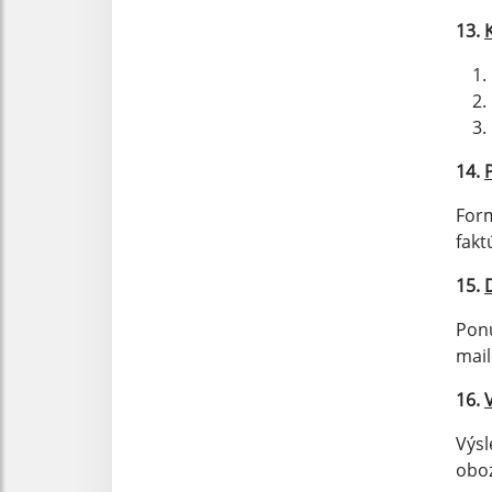
13.
14.
Form
fakt
15.
Ponu
mail
16.
Výsl
oboz