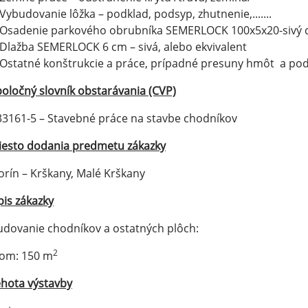
Vybudovanie lôžka – podklad, podsyp, zhutnenie,.......
Osadenie parkového obrubníka SEMERLOCK 100x5x20-sivý 
Dlažba SEMERLOCK 6 cm – sivá, alebo ekvivalent
Ostatné konštrukcie a práce, prípadné presuny hmôt a pod
oločný slovník obstarávania (CVP)
33161-5 – Stavebné práce na stavbe chodníkov
iesto dodania predmetu zákazky
orín – Krškany, Malé Krškany
is zákazky
dovanie chodníkov a ostatných plôch:
2
kom: 150 m
ehota výstavby