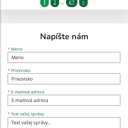
1
2
67
>
...
Napíšte nám
Meno
Priezvisko
E-mailová adresa
*
Meno:
*
Priezvisko:
*
E-mailová adresa:
Text vašej správy...
*
Text vašej správy: