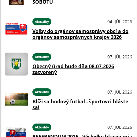
SOBOTU
04. JÚL 2026
Aktuality
Voľby do orgánov samosprávy obcí a do
orgánov samosprávnych krajov 2026
07. JÚL 2026
Aktuality
Obecný úrad bude dňa 08.07.2026
zatvorený
07. JÚL 2026
Aktuality
Blíži sa hodový futbal - športovci hláste
sa!
07. JÚL 2026
Aktuality
REFERENDUM 2026 - Výsledky hlasovania