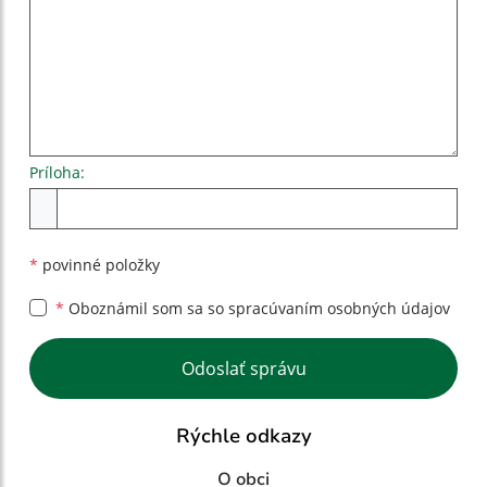
Príloha:
Príloha
*
povinné položky
*
Oboznámil som sa so
spracúvaním osobných údajov
Google reCaptcha Response
Odoslať správu
Rýchle odkazy
O obci