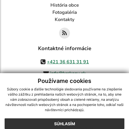
História obce
Fotogaléria
Kontakty
Kontaktné informácie
+421 36 631 31 91
info@krskany.sk
Používame cookies
Súbory cookie a ďalšie technológie sledovania používame na zlepšenie
vášho zážitku z prehliadania našich webových stránok, na to, aby sme
využite možnosť získavania aktuálnych informácií s využitím RSS
,
vám zobrazovali prispôsobený obsah a cielené reklamy, na analýzu
CMS systém (redakčný) systém ECHELON 2,
Mapa stránok
,
web portál
,
návštevnosti našich webových stránok a na pochopenie toho, odkiaľ naši
návštevníci prichádzajú.
webhosting
,
webex.digital, s.r.o.
,
domény
,
registrácia domény
,
spoločnosť webex.digital, s.r.o.
,
technický prevádzkovateľ
SÚHLASÍM
Posledná aktualizácia:
07.08.2026