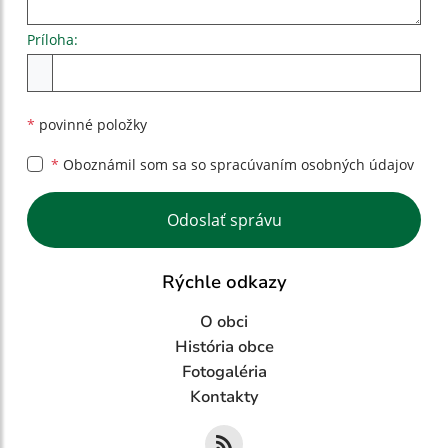
Príloha:
Príloha
*
povinné položky
*
Oboznámil som sa so
spracúvaním osobných údajov
Google reCaptcha Response
Odoslať správu
Rýchle odkazy
O obci
História obce
Fotogaléria
Kontakty