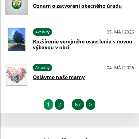
Oznam o zatvorení obecného úradu
05. MÁJ 2026
Aktuality
Rozšírenie verejného osvetlenia s novou
výbavou v obci
04. MÁJ 2026
Aktuality
Oslávme naše mamy
1
2
67
>
...