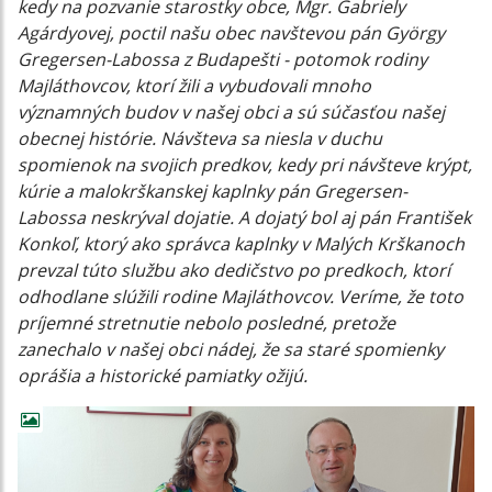
kedy na pozvanie starostky obce, Mgr. Gabriely
Agárdyovej, poctil našu obec navštevou pán György
Gregersen-Labossa z Budapešti - potomok rodiny
Majláthovcov, ktorí žili a vybudovali mnoho
významných budov v našej obci a sú súčasťou našej
obecnej histórie. Návšteva sa niesla v duchu
spomienok na svojich predkov, kedy pri návšteve krýpt,
kúrie a malokrškanskej kaplnky pán Gregersen-
Labossa neskrýval dojatie. A dojatý bol aj pán František
Konkoľ, ktorý ako správca kaplnky v Malých Krškanoch
prevzal túto službu ako dedičstvo po predkoch, ktorí
odhodlane slúžili rodine Majláthovcov. Veríme, že toto
príjemné stretnutie nebolo posledné, pretože
zanechalo v našej obci nádej, že sa staré spomienky
oprášia a historické pamiatky ožijú.