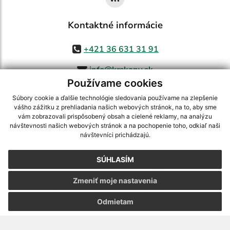
Kontaktné informácie
+421 36 631 31 91
info@krskany.sk
Používame cookies
Súbory cookie a ďalšie technológie sledovania používame na zlepšenie
vášho zážitku z prehliadania našich webových stránok, na to, aby sme
využite možnosť získavania aktuálnych informácií s využitím RSS
,
vám zobrazovali prispôsobený obsah a cielené reklamy, na analýzu
CMS systém (redakčný) systém ECHELON 2,
Mapa stránok
,
web portál
,
návštevnosti našich webových stránok a na pochopenie toho, odkiaľ naši
návštevníci prichádzajú.
webhosting
,
webex.digital, s.r.o.
,
domény
,
registrácia domény
,
spoločnosť webex.digital, s.r.o.
,
technický prevádzkovateľ
SÚHLASÍM
Posledná aktualizácia:
05.08.2026
Zmeniť moje nastavenia
Vytlačiť stránku
|
Vyhlásenie o prístupnosti
Autorské práva
|
Cookies
Odmietam
webdesign
|