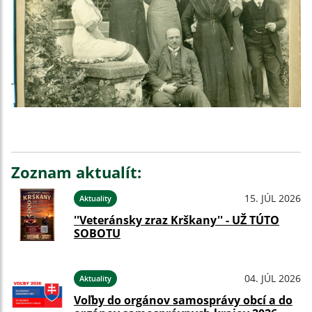
Zoznam aktualít:
15. JÚL 2026
Aktuality
''Veteránsky zraz Krškany'' - UŽ TÚTO
SOBOTU
04. JÚL 2026
Aktuality
Voľby do orgánov samosprávy obcí a do