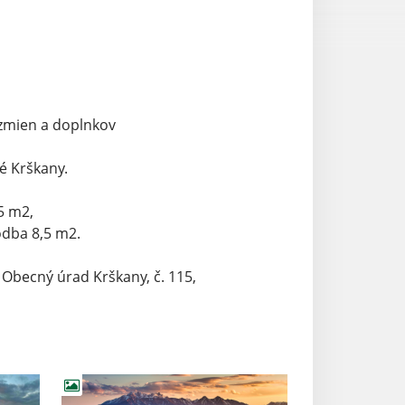
h zmien a doplnkov
lé Krškany.
5 m2,
odba 8,5 m2.
 Obecný úrad Krškany, č. 115,