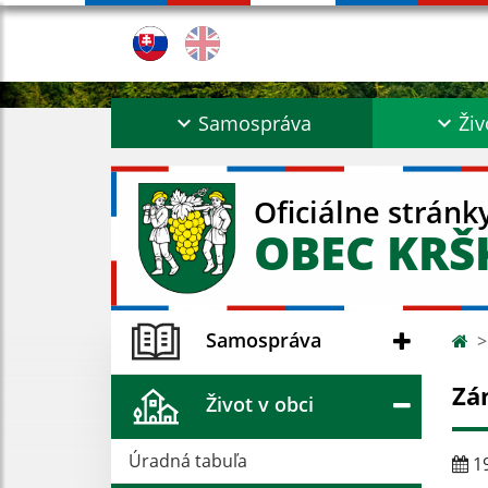
Samospráva
Živ
Oficiálne stránk
OBEC KR
Samospráva
Zá
Život v obci
Úradná tabuľa
19