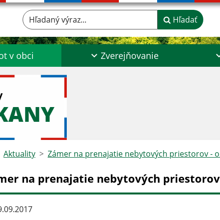
Hľadaný výraz...
Hľadať
ot v obci
Zverejňovanie
y
ŠKANY
Aktuality
Zámer na prenajatie nebytových priestorov -
mer na prenajatie nebytových priestorov
.09.2017