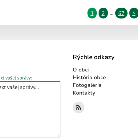
1
2
67
>
...
Rýchle odkazy
O obci
Text vašej správy...
História obce
xt vašej správy:
Fotogaléria
Kontakty