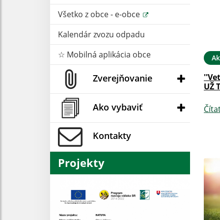
Všetko z obce - e-obce
Kalendár zvozu odpadu
☆ Mobilná aplikácia obce
Ak
''Ve
Zverejňovanie
UŽ 
Ako vybaviť
Číta
Kontakty
Projekty