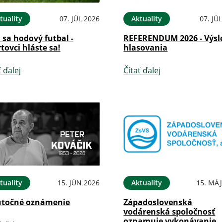
tuality
07. JÚL 2026
Aktuality
07. JÚ
i sa hodový futbal -
REFERENDUM 2026 - Výsl
tovci hláste sa!
hlasovania
ť ďalej
Čítať ďalej
tuality
15. JÚN 2026
Aktuality
15. MÁJ
točné oznámenie
Západoslovenská
vodárenská spoločnosť
oznamuje vykonávanie