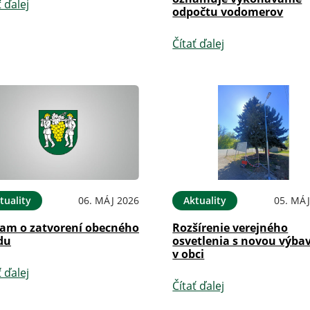
ť ďalej
odpočtu vodomerov
Čítať ďalej
tuality
06. MÁJ 2026
Aktuality
05. MÁJ
am o zatvorení obecného
Rozšírenie verejného
du
osvetlenia s novou výba
v obci
ť ďalej
Čítať ďalej