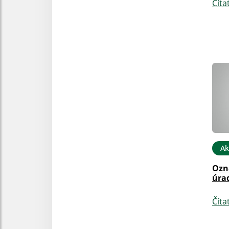
Číta
Ak
Ozn
úra
Číta