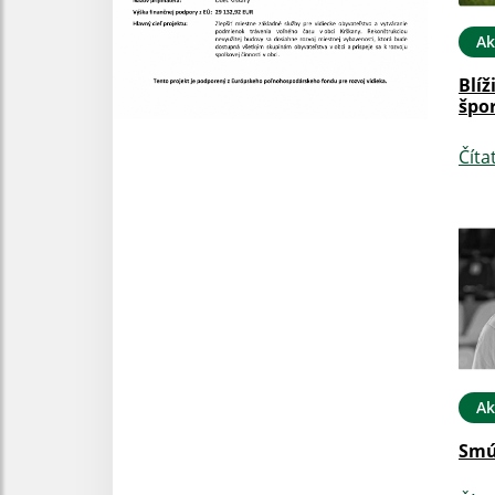
Ak
Blíž
špor
Číta
Ak
Smú