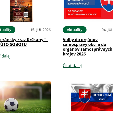
tuality
15. JÚL 2026
Aktuality
04. JÚ
teránsky zraz Krškany'' -
Voľby do orgánov
TÚTO SOBOTU
samosprávy obcí a do
orgánov samosprávnych
krajov 2026
ť ďalej
Čítať ďalej