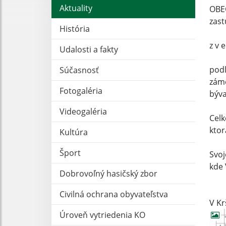
Aktuality
OBE
zas
História
z v e
Udalosti a fakty
podľ
Súčasnosť
záme
Fotogaléria
býva
Videogaléria
Celk
ktor
Kultúra
Šport
Svoj
kde 
Dobrovoľný hasičský zbor
Civilná ochrana obyvateľstva
V Kr
Úroveň vytriedenia KO