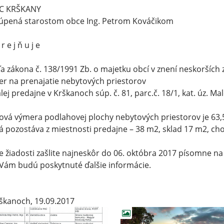
C KRŠKANY
túpená starostom obce Ing. Petrom Kováčikom
 r e j ň u j e
a zákona č. 138/1991 Zb. o majetku obcí v znení neskoršíc
r na prenajatie nebytových priestorov
lej predajne v Krškanoch súp. č. 81, parc.č. 18/1, kat. úz. Ma
ová výmera podlahovej plochy nebytových priestorov je 63,
á pozostáva z miestnosti predajne – 38 m2, sklad 17 m2, ch
e žiadosti zašlite najneskôr do 06. októbra 2017 písomne na
Vám budú poskytnuté ďalšie informácie.
škanoch, 19.09.2017