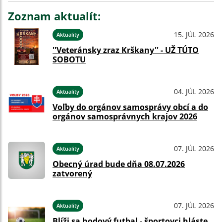
Zoznam aktualít:
15. JÚL 2026
Aktuality
''Veteránsky zraz Krškany'' - UŽ TÚTO
SOBOTU
04. JÚL 2026
Aktuality
Voľby do orgánov samosprávy obcí a do
orgánov samosprávnych krajov 2026
07. JÚL 2026
Aktuality
Obecný úrad bude dňa 08.07.2026
zatvorený
07. JÚL 2026
Aktuality
Blíži sa hodový futbal - športovci hláste