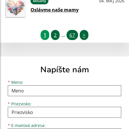
04. MÁJ 2026
Aktuality
Oslávme naše mamy
1
2
67
>
...
Napíšte nám
Meno
Priezvisko
E-mailová adresa
*
Meno:
*
Priezvisko:
*
E-mailová adresa: