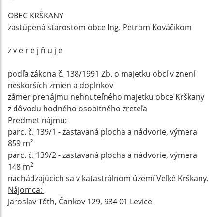
OBEC KRŠKANY
zastúpená starostom obce Ing. Petrom Kováčikom
z v e r e j ň u j e
podľa zákona č. 138/1991 Zb. o majetku obcí v znení
neskorších zmien a doplnkov
zámer prenájmu nehnuteľného majetku obce Krškany
z dôvodu hodného osobitného zreteľa
Predmet nájmu:
parc. č. 139/1 - zastavaná plocha a nádvorie, výmera
2
859 m
parc. č. 139/2 - zastavaná plocha a nádvorie, výmera
2
148 m
nachádzajúcich sa v katastrálnom území Veľké Krškany.
Nájomca:
Jaroslav Tóth, Čankov 129, 934 01 Levice