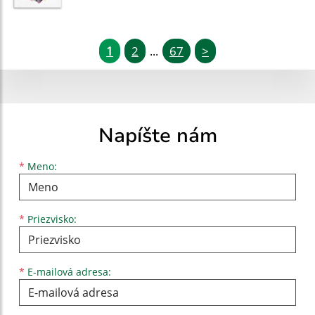
1
2
67
>
...
Napíšte nám
Meno
Priezvisko
E-mailová adresa
*
Meno:
*
Priezvisko:
*
E-mailová adresa: