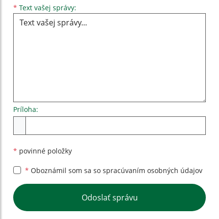
Text vašej správy...
*
Text vašej správy:
Príloha:
Príloha
*
povinné položky
*
Oboznámil som sa so
spracúvaním osobných údajov
Google reCaptcha Response
Odoslať správu