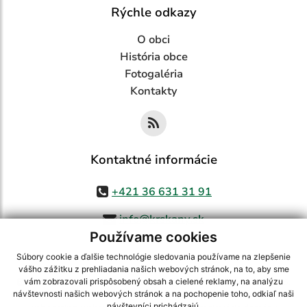
Rýchle odkazy
O obci
História obce
Fotogaléria
Kontakty
Kontaktné informácie
+421 36 631 31 91
info@krskany.sk
Používame cookies
Súbory cookie a ďalšie technológie sledovania používame na zlepšenie
vášho zážitku z prehliadania našich webových stránok, na to, aby sme
využite možnosť získavania aktuálnych informácií s využitím RSS
,
vám zobrazovali prispôsobený obsah a cielené reklamy, na analýzu
CMS systém (redakčný) systém ECHELON 2,
Mapa stránok
,
web portál
,
návštevnosti našich webových stránok a na pochopenie toho, odkiaľ naši
návštevníci prichádzajú.