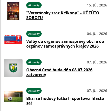
15. JÚL 2026
Aktuality
''Veteránsky zraz Krškany'' - UŽ TÚTO
SOBOTU
04. JÚL 2026
Aktuality
Voľby do orgánov samosprávy obcí a do
orgánov samosprávnych krajov 2026
07. JÚL 2026
Aktuality
Obecný úrad bude dňa 08.07.2026
zatvorený
07. JÚL 2026
Aktuality
Blíži sa hodový futbal - športovci hláste
sa!