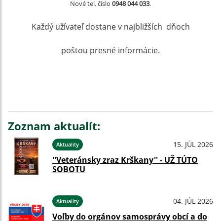
Nové tel. číslo
0948 044 033
.
Každý užívateľ dostane v najbližších dňoch
poštou presné informácie.
Zoznam aktualít:
15. JÚL 2026
Aktuality
''Veteránsky zraz Krškany'' - UŽ TÚTO
SOBOTU
04. JÚL 2026
Aktuality
Voľby do orgánov samosprávy obcí a do