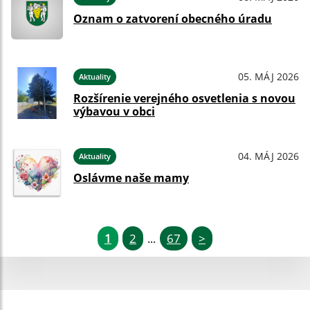
Oznam o zatvorení obecného úradu
05. MÁJ 2026
Aktuality
Rozšírenie verejného osvetlenia s novou
výbavou v obci
04. MÁJ 2026
Aktuality
Oslávme naše mamy
1
2
67
>
...