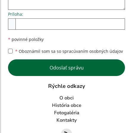
Príloha:
Príloha
*
povinné položky
*
Oboznámil som sa so
spracúvaním osobných údajov
Google reCaptcha Response
Odoslať správu
Rýchle odkazy
O obci
História obce
Fotogaléria
Kontakty