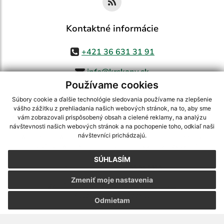
Kontaktné informácie
+421 36 631 31 91
info@krskany.sk
Používame cookies
Súbory cookie a ďalšie technológie sledovania používame na zlepšenie
vášho zážitku z prehliadania našich webových stránok, na to, aby sme
využite možnosť získavania aktuálnych informácií s využitím RSS
,
vám zobrazovali prispôsobený obsah a cielené reklamy, na analýzu
CMS systém (redakčný) systém ECHELON 2,
Mapa stránok
,
web portál
,
návštevnosti našich webových stránok a na pochopenie toho, odkiaľ naši
návštevníci prichádzajú.
webhosting
,
webex.digital, s.r.o.
,
domény
,
registrácia domény
,
spoločnosť webex.digital, s.r.o.
,
technický prevádzkovateľ
SÚHLASÍM
Posledná aktualizácia:
05.08.2026
Zmeniť moje nastavenia
Vytlačiť stránku
|
Vyhlásenie o prístupnosti
Autorské práva
|
Cookies
Odmietam