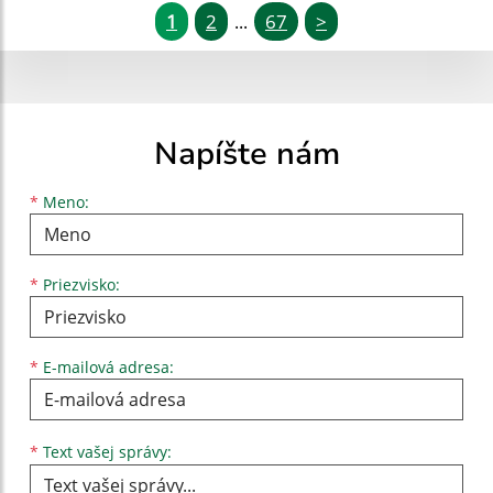
1
2
67
>
...
Napíšte nám
Meno
Priezvisko
E-mailová adresa
*
Meno:
*
Priezvisko:
*
E-mailová adresa:
Text vašej správy...
*
Text vašej správy: