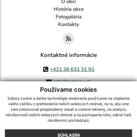
O obci
História obce
Fotogaléria
Kontakty
Kontaktné informácie
+421 36 631 31 91
info@krskany.sk
Používame cookies
Súbory cookie a ďalšie technológie sledovania používame na zlepšenie
vášho zážitku z prehliadania našich webových stránok, na to, aby sme
využite možnosť získavania aktuálnych informácií s využitím RSS
,
vám zobrazovali prispôsobený obsah a cielené reklamy, na analýzu
CMS systém (redakčný) systém ECHELON 2,
Mapa stránok
,
web portál
,
návštevnosti našich webových stránok a na pochopenie toho, odkiaľ naši
návštevníci prichádzajú.
webhosting
,
webex.digital, s.r.o.
,
domény
,
registrácia domény
,
spoločnosť webex.digital, s.r.o.
,
technický prevádzkovateľ
SÚHLASÍM