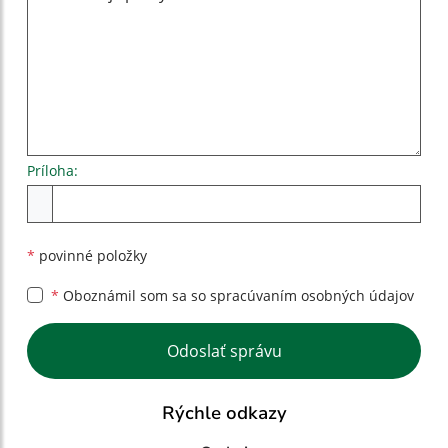
Príloha:
Príloha
*
povinné položky
*
Oboznámil som sa so
spracúvaním osobných údajov
Google reCaptcha Response
Odoslať správu
Rýchle odkazy