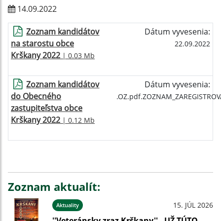
14.09.2022
Zoznam kandidátov
Dátum vyvesenia:
na starostu obce
22.09.2022
Krškany 2022
| 0.03 Mb
Zoznam kandidátov
Dátum vyvesenia:
do Obecného
.OZ.pdf.ZOZNAM_ZAREGISTRO
zastupiteľstva obce
Krškany 2022
| 0.12 Mb
Zoznam aktualít:
15. JÚL 2026
Aktuality
''Veteránsky zraz Krškany'' - UŽ TÚTO