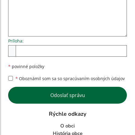
Príloha:
Príloha
*
povinné položky
*
Oboznámil som sa so
spracúvaním osobných údajov
Google reCaptcha Response
Odoslať správu
Rýchle odkazy
O obci
História obce