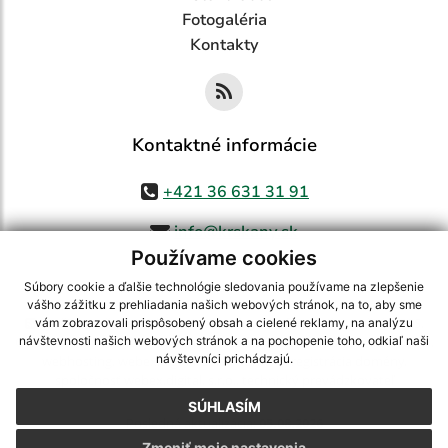
Fotogaléria
Kontakty
Kontaktné informácie
+421 36 631 31 91
info@krskany.sk
Používame cookies
Súbory cookie a ďalšie technológie sledovania používame na zlepšenie
vášho zážitku z prehliadania našich webových stránok, na to, aby sme
využite možnosť získavania aktuálnych informácií s využitím RSS
,
vám zobrazovali prispôsobený obsah a cielené reklamy, na analýzu
CMS systém (redakčný) systém ECHELON 2,
Mapa stránok
,
web portál
,
návštevnosti našich webových stránok a na pochopenie toho, odkiaľ naši
návštevníci prichádzajú.
webhosting
,
webex.digital, s.r.o.
,
domény
,
registrácia domény
,
spoločnosť webex.digital, s.r.o.
,
technický prevádzkovateľ
SÚHLASÍM
Posledná aktualizácia:
05.08.2026
Zmeniť moje nastavenia