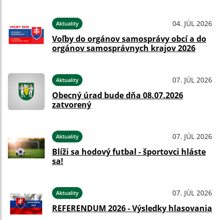
04. JÚL 2026
Aktuality
Voľby do orgánov samosprávy obcí a do
orgánov samosprávnych krajov 2026
07. JÚL 2026
Aktuality
Obecný úrad bude dňa 08.07.2026
zatvorený
07. JÚL 2026
Aktuality
Blíži sa hodový futbal - športovci hláste
sa!
07. JÚL 2026
Aktuality
REFERENDUM 2026 - Výsledky hlasovania