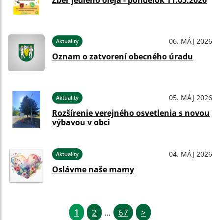
Zber jedlého oleja - pondelok 11.05.2026
06. MÁJ 2026
Aktuality
Oznam o zatvorení obecného úradu
05. MÁJ 2026
Aktuality
Rozšírenie verejného osvetlenia s novou
výbavou v obci
04. MÁJ 2026
Aktuality
Oslávme naše mamy
1
2
67
>
...