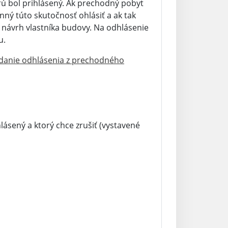
ú bol prihlásený. Ak prechodný pobyt
nný túto skutočnosť ohlásiť a ak tak
návrh vlastníka budovy. Na odhlásenie
u.
danie odhlásenia z prechodného
ásený a ktorý chce zrušiť (vystavené