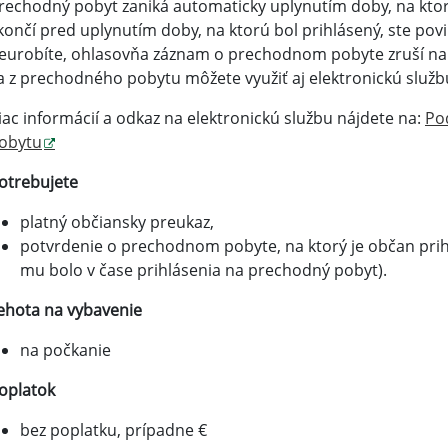
rechodný pobyt zaniká automaticky uplynutím doby, na ktor
končí pred uplynutím doby, na ktorú bol prihlásený, ste povi
eurobíte, ohlasovňa záznam o prechodnom pobyte zruší na 
a z prechodného pobytu môžete využiť aj elektronickú služb
iac informácií a odkaz na elektronickú službu nájdete na:
Po
obytu
otrebujete
platný občiansky preukaz,
potvrdenie o prechodnom pobyte, na ktorý je občan prihl
mu bolo v čase prihlásenia na prechodný pobyt).
ehota na vybavenie
na počkanie
oplatok
bez poplatku, prípadne €