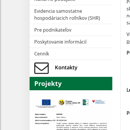
P
s
Evidencia samostatne
n
hospodáriacich roľníkov (SHR)
s
Pre podnikateľov
V
p
Poskytovanie informácií
P
Cenník
Kontakty
Projekty
L
P