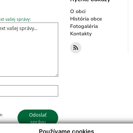
O obci
Text vašej správy...
História obce
xt vašej správy:
Fotogaléria
Kontakty
Google reCaptcha Response
Odoslať
ím
správu
Používame cookies