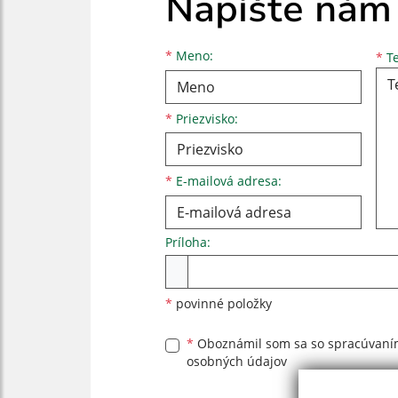
Napíšte nám
Meno
Priezvisko
E-mailová adresa
*
Meno:
*
Te
*
Priezvisko:
*
E-mailová adresa:
Príloha:
Príloha
*
povinné položky
*
Oboznámil som sa so
spracúvan
osobných údajov