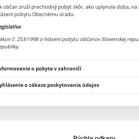
k občan zruší prechodný pobyt skôr, ako uplynula doba, na k
lásení pobytu Obecnému úradu.
egislatíva
ákon č. 253/1998 o hlásení pobytu občanov Slovenskej republ
epubliky.
nformovanie o pobyte v zahraničí
yhlásenie o zákaze poskytovania údajov
Rýchle odkazy