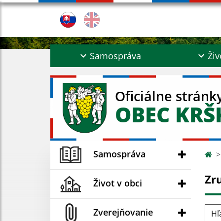
Samospráva
Živ
Oficiálne stránk
OBEC KR
Samospráva
Zr
Život v obci
Hľad
Zverejňovanie