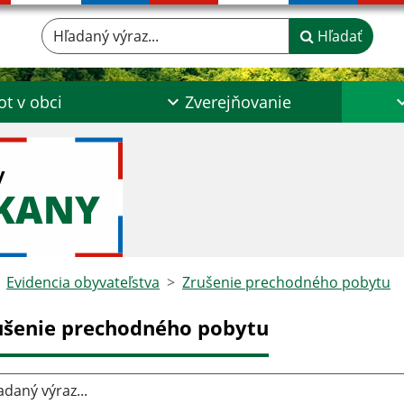
Hľadaný výraz...
Hľadať
ot v obci
Zverejňovanie
y
ŠKANY
Evidencia obyvateľstva
Zrušenie prechodného pobytu
ušenie prechodného pobytu
aný výraz...