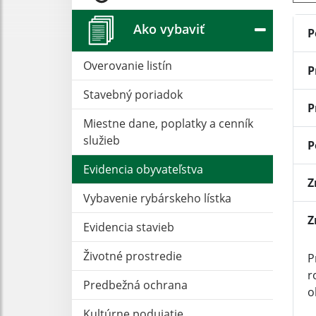
Ako vybaviť
P
Overovanie listín
P
Stavebný poriadok
P
Miestne dane, poplatky a cenník
služieb
P
Evidencia obyvateľstva
Z
Vybavenie rybárskeho lístka
Z
Evidencia stavieb
Životné prostredie
P
r
Predbežná ochrana
o
Kultúrne podujatie