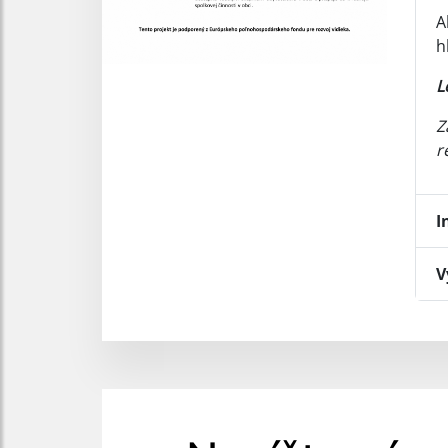
A
h
L
Z
r
I
V