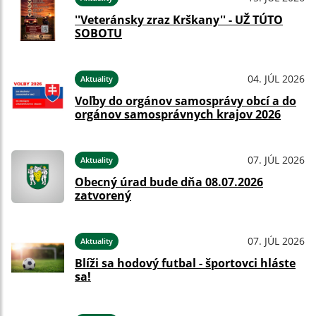
''Veteránsky zraz Krškany'' - UŽ TÚTO
SOBOTU
04. JÚL 2026
Aktuality
Voľby do orgánov samosprávy obcí a do
orgánov samosprávnych krajov 2026
07. JÚL 2026
Aktuality
Obecný úrad bude dňa 08.07.2026
zatvorený
07. JÚL 2026
Aktuality
Blíži sa hodový futbal - športovci hláste
sa!