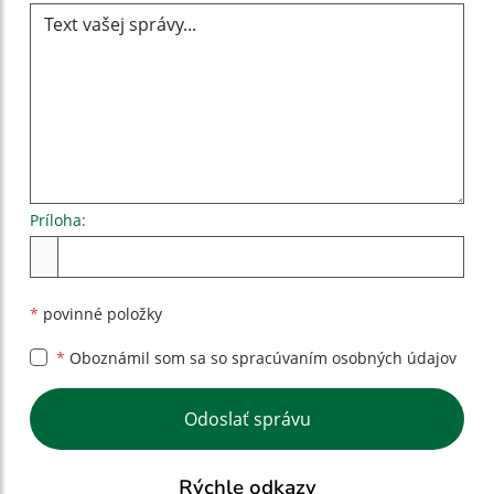
Príloha:
Príloha
*
povinné položky
*
Oboznámil som sa so
spracúvaním osobných údajov
Google reCaptcha Response
Odoslať správu
Rýchle odkazy