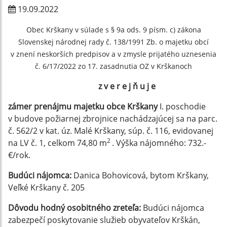
19.09.2022
Obec Krškany v súlade s § 9a ods. 9 písm. c) zákona
Slovenskej národnej rady č. 138/1991 Zb. o majetku obcí
v znení neskorších predpisov a v zmysle prijatého uznesenia
č. 6/17/2022 zo 17. zasadnutia OZ v Krškanoch
z v e r e j ň u j e
zámer prenájmu majetku obce Krškany
I. poschodie
v budove požiarnej zbrojnice nachádzajúcej sa na parc.
č. 562/2 v kat. úz. Malé Krškany, súp. č. 116, evidovanej
2
na LV č. 1, celkom 74,80 m
. Výška nájomného: 732.-
€/rok.
Budúci nájomca:
Danica Bohovicová, bytom Krškany,
Veľké Krškany č. 205
Dôvodu hodný osobitného zreteľa:
Budúci nájomca
zabezpečí poskytovanie služieb obyvateľov Krškán,