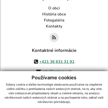
O obci
História obce
Fotogaléria
Kontakty
Kontaktné informácie
+421 36 631 31 91
info@krskany.sk
Používame cookies
Súbory cookie a ďalšie technológie sledovania používame na zlepšenie
vášho zážitku z prehliadania našich webových stránok, na to, aby sme
využite možnosť získavania aktuálnych informácií s využitím RSS
,
vám zobrazovali prispôsobený obsah a cielené reklamy, na analýzu
CMS systém (redakčný) systém ECHELON 2,
Mapa stránok
,
web portál
,
návštevnosti našich webových stránok a na pochopenie toho, odkiaľ naši
návštevníci prichádzajú.
webhosting
,
webex.digital, s.r.o.
,
domény
,
registrácia domény
,
spoločnosť webex.digital, s.r.o.
,
technický prevádzkovateľ