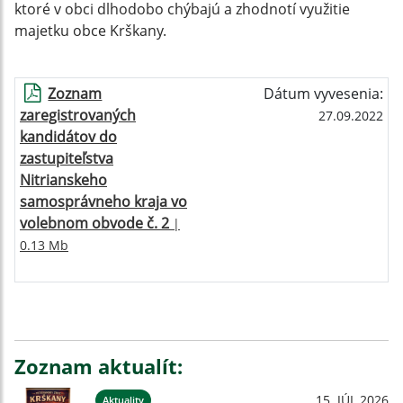
ktoré v obci dlhodobo chýbajú a zhodnotí využitie
majetku obce Krškany.
Zoznam
Dátum vyvesenia:
zaregistrovaných
27.09.2022
kandidátov do
zastupiteľstva
Nitrianskeho
samosprávneho kraja vo
volebnom obvode č. 2
|
0.13 Mb
Zoznam aktualít:
15. JÚL 2026
Aktuality