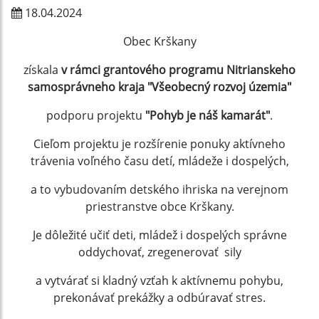
18.04.2024
Obec Krškany
získala
v rámci grantového programu Nitrianskeho
samosprávneho kraja "Všeobecný rozvoj územia"
podporu projektu
"Pohyb je náš kamarát"
.
Cieľom projektu je rozšírenie ponuky aktívneho
trávenia voľného času detí, mládeže i dospelých,
a to vybudovaním detského ihriska na verejnom
priestranstve obce Krškany.
Je dôležité učiť deti, mládež i dospelých správne
oddychovať, zregenerovať sily
a vytvárať si kladný vzťah k aktívnemu pohybu,
prekonávať prekážky a odbúravať stres.