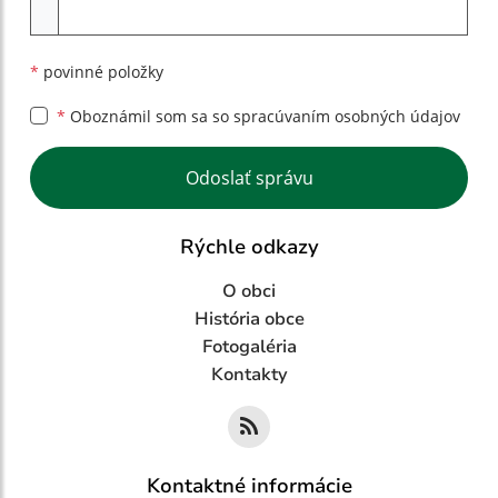
Príloha
*
povinné položky
*
Oboznámil som sa so
spracúvaním osobných údajov
Google reCaptcha Response
Odoslať správu
Rýchle odkazy
O obci
História obce
Fotogaléria
Kontakty
Kontaktné informácie