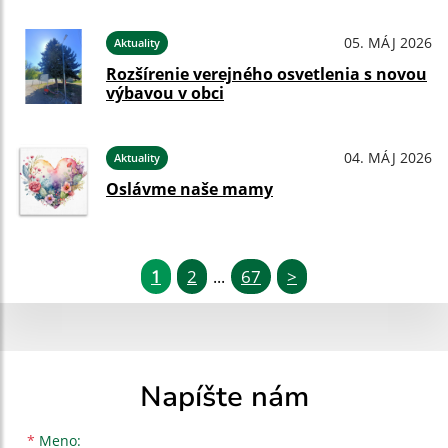
05. MÁJ 2026
Aktuality
Rozšírenie verejného osvetlenia s novou
výbavou v obci
04. MÁJ 2026
Aktuality
Oslávme naše mamy
1
2
67
>
...
Napíšte nám
Meno
Priezvisko
E-mailová adresa
*
Meno: