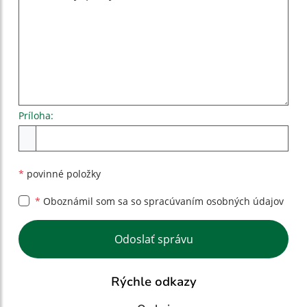
Príloha:
Príloha
*
povinné položky
*
Oboznámil som sa so
spracúvaním osobných údajov
Google reCaptcha Response
Odoslať správu
Rýchle odkazy