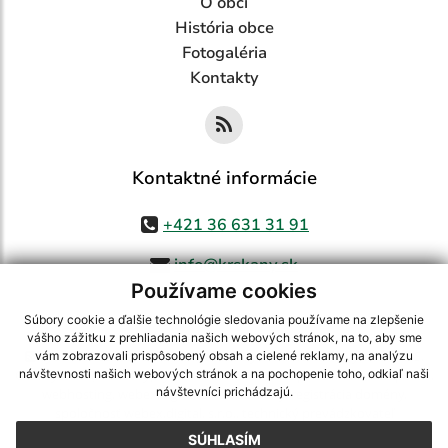
O obci
História obce
Fotogaléria
Kontakty
Kontaktné informácie
+421 36 631 31 91
info@krskany.sk
Používame cookies
Súbory cookie a ďalšie technológie sledovania používame na zlepšenie
vášho zážitku z prehliadania našich webových stránok, na to, aby sme
využite možnosť získavania aktuálnych informácií s využitím RSS
,
vám zobrazovali prispôsobený obsah a cielené reklamy, na analýzu
CMS systém (redakčný) systém ECHELON 2,
Mapa stránok
,
web portál
,
návštevnosti našich webových stránok a na pochopenie toho, odkiaľ naši
návštevníci prichádzajú.
webhosting
,
webex.digital, s.r.o.
,
domény
,
registrácia domény
,
spoločnosť webex.digital, s.r.o.
,
technický prevádzkovateľ
SÚHLASÍM