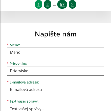
1
2
67
>
...
Napíšte nám
Meno
Priezvisko
E-mailová adresa
*
Meno:
*
Priezvisko:
*
E-mailová adresa:
Text vašej správy...
*
Text vašej správy: