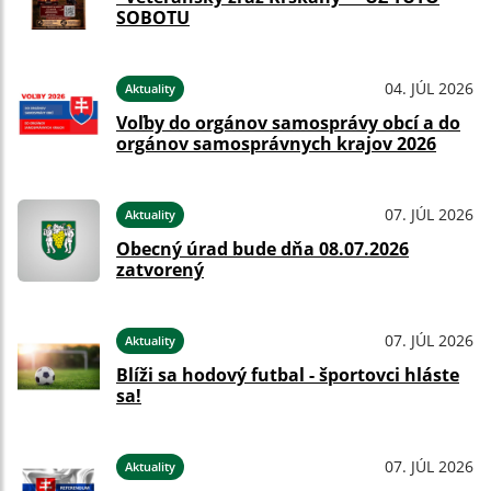
SOBOTU
04. JÚL 2026
Aktuality
Voľby do orgánov samosprávy obcí a do
orgánov samosprávnych krajov 2026
07. JÚL 2026
Aktuality
Obecný úrad bude dňa 08.07.2026
zatvorený
07. JÚL 2026
Aktuality
Blíži sa hodový futbal - športovci hláste
sa!
07. JÚL 2026
Aktuality