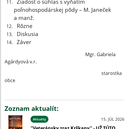
Žiadosť o súhlas s vyňatím
poľnohospodárskej pôdy – M. Janeček
a manž.
Rôzne
Diskusia
Záver
Mgr. Gabriela
Agárdyová v.r.
starostka
obce
Zoznam aktualít:
15. JÚL 2026
Aktuality
''Veteránsky zraz Krškany'' - UŽ TÚTO