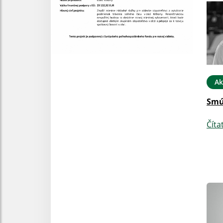
Ak
Smú
Číta