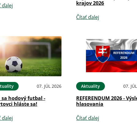
krajov 2026
ť ďalej
Čítať ďalej
tuality
07. JÚL 2026
Aktuality
07. JÚ
i sa hodový futbal -
REFERENDUM 2026 - Výsl
tovci hláste sa!
hlasovania
ť ďalej
Čítať ďalej