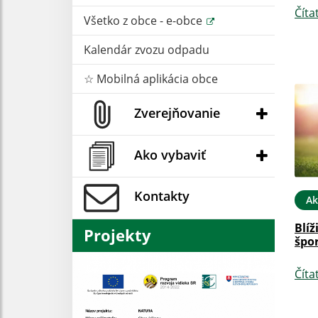
Číta
Všetko z obce - e-obce
Kalendár zvozu odpadu
☆ Mobilná aplikácia obce
Zverejňovanie
Ako vybaviť
Kontakty
Ak
Blíž
Projekty
špor
Číta