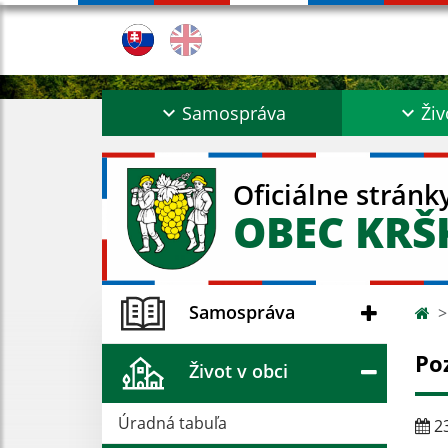
Samospráva
Živ
Oficiálne stránk
OBEC KR
Samospráva
Po
Život v obci
Úradná tabuľa
23