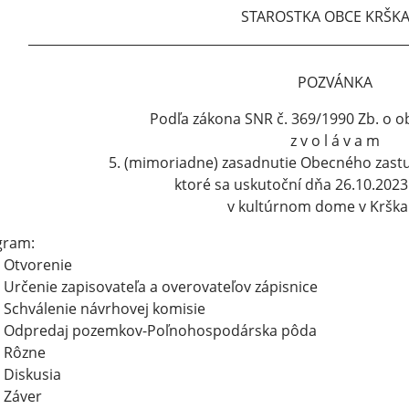
STAROSTKA OBCE KRŠK
______________________________________________
POZVÁNKA
Podľa zákona SNR č. 369/1990 Zb. o 
z v o l á v a m
5. (mimoriadne) zasadnutie Obecného zastu
ktoré sa uskutoční dňa 26.10.2023
v kultúrnom dome v Kršk
gram:
Otvorenie
rčenie zapisovateľa a overovateľov zápisnice
Schválenie návrhovej komisie
Odpredaj pozemkov-Poľnohospodárska pôda
Rôzne
Diskusia
Záver