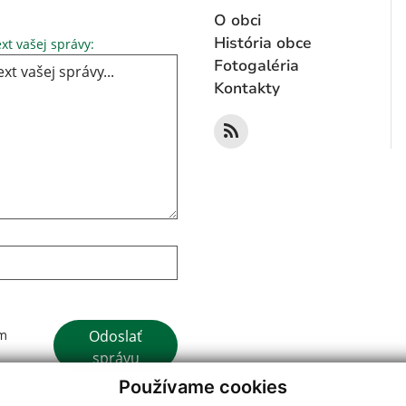
O obci
Text vašej správy...
História obce
xt vašej správy:
Fotogaléria
Kontakty
Google reCaptcha Response
Odoslať
ím
správu
Používame cookies