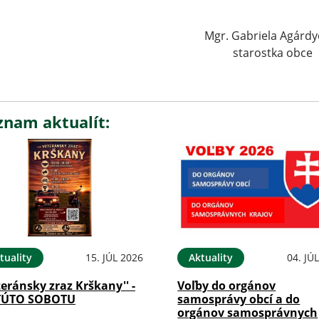
gr. Gabriela Agárdyová v
starostka obce
znam aktualít:
tuality
15. JÚL 2026
Aktuality
04. JÚ
teránsky zraz Krškany'' -
Voľby do orgánov
TÚTO SOBOTU
samosprávy obcí a do
orgánov samosprávnych