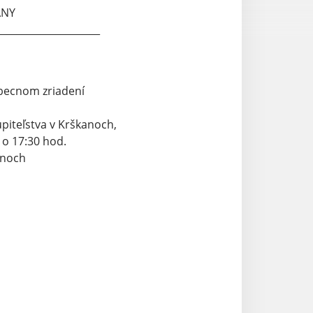
ANY
________________________________
obecnom zriadení
piteľstva v Krškanoch,
 o 17:30 hod.
anoch