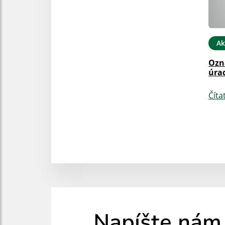
Ak
Ozn
úra
Číta
Napíšte nám