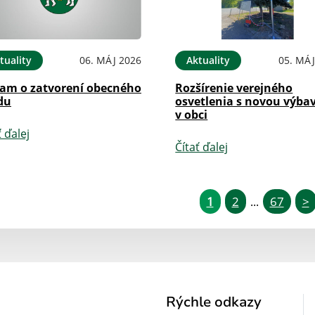
tuality
06. MÁJ 2026
Aktuality
05. MÁJ
am o zatvorení obecného
Rozšírenie verejného
du
osvetlenia s novou výba
v obci
ť ďalej
Čítať ďalej
1
2
67
>
...
Rýchle odkazy