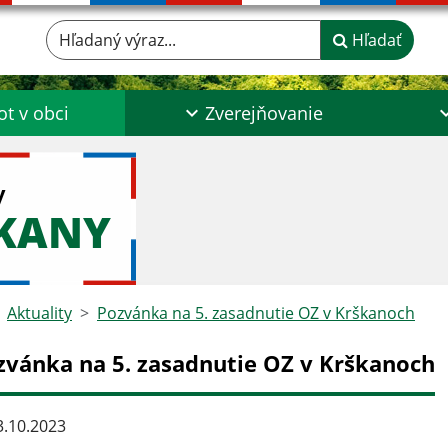
Hľadaný výraz...
Hľadať
ot v obci
Zverejňovanie
y
ŠKANY
Aktuality
Pozvánka na 5. zasadnutie OZ v Krškanoch
zvánka na 5. zasadnutie OZ v Krškanoch
.10.2023