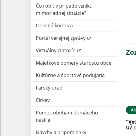
Čo robiť v prípade vzniku
mimoriadnej situácie?
M
Obecná knižnica
Portál verejnej správy
Virtuálny cintorín
Zo
Majetkové pomery starostu obce
Kultúrne a športové podujatia
Farský úrad
Cirkev
Ak
Pomoc obetiam domáceho
násilia
''Ve
UŽ 
Návrhy a pripomienky