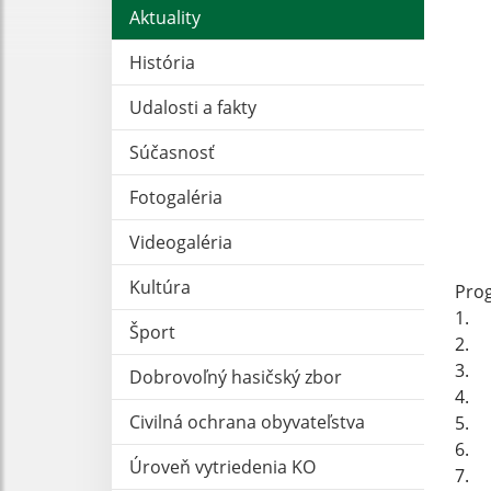
Aktuality
__
História
Udalosti a fakty
Súčasnosť
Fotogaléria
Videogaléria
Kultúra
Pro
1. 
Šport
2. U
3. 
Dobrovoľný hasičský zbor
4. 
Civilná ochrana obyvateľstva
5. 
6. 
Úroveň vytriedenia KO
7. 