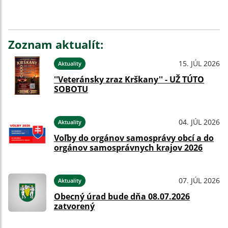
Zoznam aktualít:
15. JÚL 2026
Aktuality
''Veteránsky zraz Krškany'' - UŽ TÚTO
SOBOTU
04. JÚL 2026
Aktuality
Voľby do orgánov samosprávy obcí a do
orgánov samosprávnych krajov 2026
07. JÚL 2026
Aktuality
Obecný úrad bude dňa 08.07.2026
zatvorený