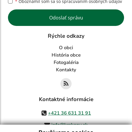
*
Oboznámil som sa so
spracúvaním osobných údajov
Google reCaptcha Response
Odoslať správu
Rýchle odkazy
O obci
História obce
Fotogaléria
Kontakty
Kontaktné informácie
+421 36 631 31 91
info@krskany.sk