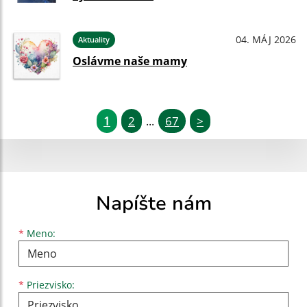
04. MÁJ 2026
Aktuality
Oslávme naše mamy
1
2
67
>
...
Napíšte nám
Meno
Priezvisko
E-mailová adresa
*
Meno:
*
Priezvisko: